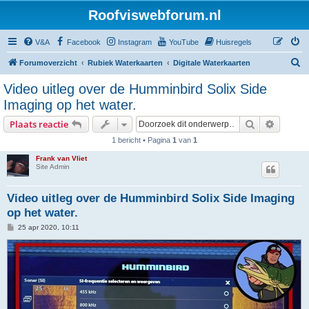
Roofviswebforum.nl
V&A
Facebook
Instagram
YouTube
Huisregels
Z
Forumoverzicht
Rubiek Waterkaarten
Digitale Waterkaarten
o
Video uitleg over de Humminbird Solix Side
e
Imaging op het water.
k
Zoek
Uitgebr
Plaats reactie
1 bericht • Pagina
1
van
1
Frank van Vliet
Site Admin
Video uitleg over de Humminbird Solix Side Imaging
op het water.
B
25 apr 2020, 10:11
e
r
i
c
h
t