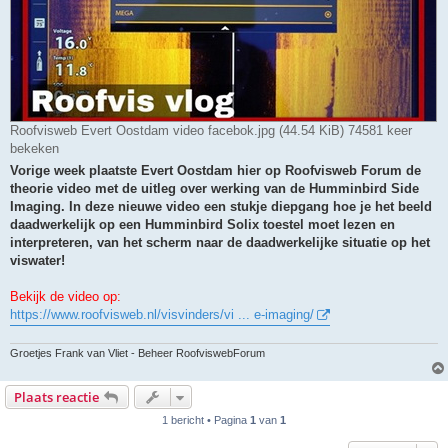
Roofvisweb Evert Oostdam video facebok.jpg (44.54 KiB) 74581 keer
bekeken
Vorige week plaatste Evert Oostdam hier op Roofvisweb Forum de
theorie video met de uitleg over werking van de Humminbird Side
Imaging. In deze nieuwe video een stukje diepgang hoe je het beeld
daadwerkelijk op een Humminbird Solix toestel moet lezen en
interpreteren, van het scherm naar de daadwerkelijke situatie op het
viswater!
Bekijk de video op:
https://www.roofvisweb.nl/visvinders/vi ... e-imaging/
Groetjes Frank van Vliet - Beheer RoofviswebForum
Plaats reactie
1 bericht • Pagina
1
van
1