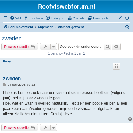
Roofviswebforum.nl
V&A
Facebook
Instagram
YouTube
Huisregels
Z
Forumoverzicht
Algemeen
Vismaat gezocht
o
zweden
e
Zoek
Uitgebr
Plaats reactie
k
1 bericht • Pagina
1
van
1
Harry
zweden
B
04 mar 2026, 08:32
e
r
Hallo, ik ben op zoek naar een vismaat die interesse heeft om (volgend
i
jaar) met mij naar Zweden te gaan.
c
h
Hoe, wat en waar in overleg natuurlijk. Heb zelf een bootje en ben al een
t
paar keer naar Zweden geweest, mijn oude vismaat is afgehaakt en
alleen zie ik het niet zitten. Dus bij deze.
Plaats reactie