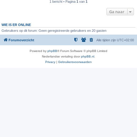
1 bericht • Pagina
1
van
1
Ga naar
WIE IS ER ONLINE
Gebruikers op dit forum: Geen geregistreerde gebruikers en 20 gasten
Forumoverzicht
Alle tijden zijn
UTC+02:00
Powered by
phpBB
® Forum Software © phpBB Limited
Nederlandse vertaling door
phpBB.nl
.
Privacy
|
Gebruikersvoorwaarden