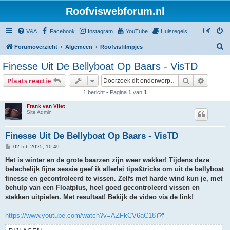
Roofviswebforum.nl
V&A
Facebook
Instagram
YouTube
Huisregels
Z
Forumoverzicht
Algemeen
Roofvisfilmpjes
o
Finesse Uit De Bellyboat Op Baars - VisTD
e
Zoek
Uitgebr
Plaats reactie
k
1 bericht • Pagina
1
van
1
Frank van Vliet
Site Admin
Finesse Uit De Bellyboat Op Baars - VisTD
B
02 feb 2025, 10:49
e
r
Het is winter en de grote baarzen zijn weer wakker! Tijdens deze
i
belachelijk fijne sessie geef ik allerlei tips&tricks om uit de bellyboat
c
h
finesse en gecontroleerd te vissen. Zelfs met harde wind kun je, met
t
behulp van een Floatplus, heel goed gecontroleerd vissen en
stekken uitpielen. Met resultaat!
Bekijk de video via de link!
https://www.youtube.com/watch?v=AZFkCV6aC18