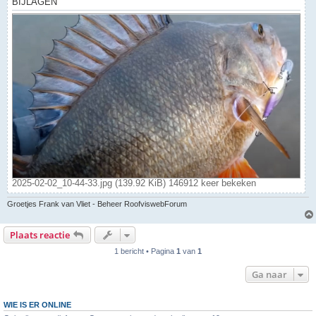
BIJLAGEN
2025-02-02_10-44-33.jpg (139.92 KiB) 146912 keer bekeken
Groetjes Frank van Vliet - Beheer RoofviswebForum
Plaats reactie
1 bericht • Pagina
1
van
1
Ga naar
WIE IS ER ONLINE