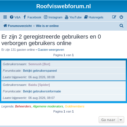
Roofviswebforum.nl
V&A
Facebook
Instagram
YouTube
Huisregels
Z
Forumoverzicht
Wie is er online
o
Er zijn 2 geregistreerde gebruikers en 0
e
verborgen gebruikers online
k
Er zijn 131 gasten online •
Gasten weergeven
Pagina
1
van
1
Gebruikersnaam
Semrush [Bot]
Forumlocatie
Bekijkt gebruikerspaneel
Laatst bijgewerkt
06 aug 2026, 08:08
Gebruikersnaam
Baidu [Spider]
Forumlocatie
Bekijkt gebruikersinformatie
Laatst bijgewerkt
06 aug 2026, 08:07
Legenda:
Beheerders
,
Algemene moderators
,
Goldmembers
Pagina
1
van
1
Ga naar