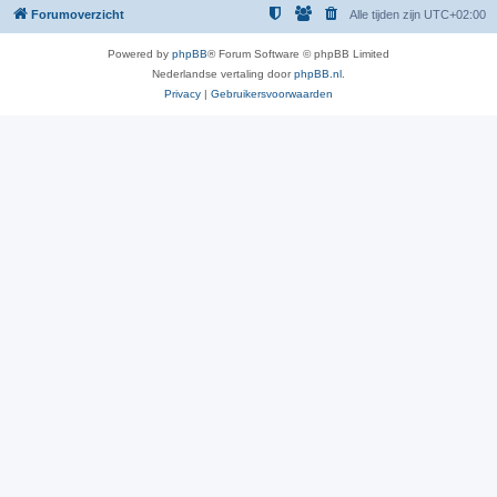
Forumoverzicht
Alle tijden zijn
UTC+02:00
Powered by
phpBB
® Forum Software © phpBB Limited
Nederlandse vertaling door
phpBB.nl
.
Privacy
|
Gebruikersvoorwaarden