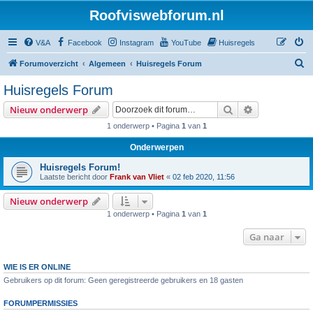
Roofviswebforum.nl
V&A
Facebook
Instagram
YouTube
Huisregels
Z
Forumoverzicht
Algemeen
Huisregels Forum
o
Huisregels Forum
e
Zoek
Uitgebreid z
Nieuw onderwerp
k
1 onderwerp • Pagina
1
van
1
Onderwerpen
Huisregels Forum!
Laatste bericht door
Frank van Vliet
«
02 feb 2020, 11:56
Nieuw onderwerp
1 onderwerp • Pagina
1
van
1
Ga naar
WIE IS ER ONLINE
Gebruikers op dit forum: Geen geregistreerde gebruikers en 18 gasten
FORUMPERMISSIES