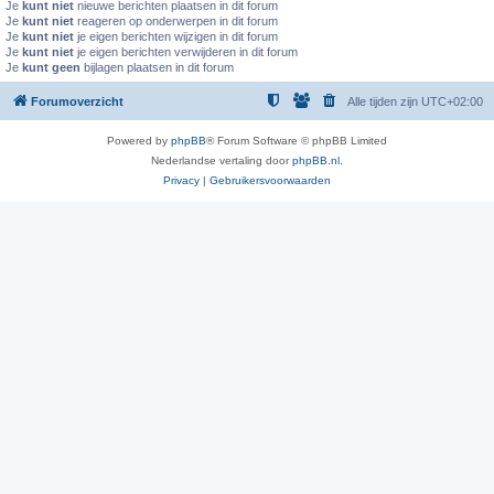
Je
kunt niet
nieuwe berichten plaatsen in dit forum
Je
kunt niet
reageren op onderwerpen in dit forum
Je
kunt niet
je eigen berichten wijzigen in dit forum
Je
kunt niet
je eigen berichten verwijderen in dit forum
Je
kunt geen
bijlagen plaatsen in dit forum
Forumoverzicht
Alle tijden zijn
UTC+02:00
Powered by
phpBB
® Forum Software © phpBB Limited
Nederlandse vertaling door
phpBB.nl
.
Privacy
|
Gebruikersvoorwaarden