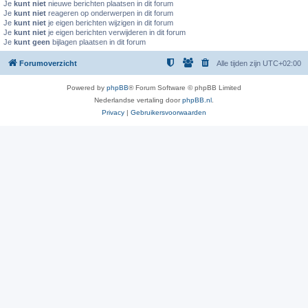
Je
kunt niet
nieuwe berichten plaatsen in dit forum
Je
kunt niet
reageren op onderwerpen in dit forum
Je
kunt niet
je eigen berichten wijzigen in dit forum
Je
kunt niet
je eigen berichten verwijderen in dit forum
Je
kunt geen
bijlagen plaatsen in dit forum
Forumoverzicht
Alle tijden zijn
UTC+02:00
Powered by
phpBB
® Forum Software © phpBB Limited
Nederlandse vertaling door
phpBB.nl
.
Privacy
|
Gebruikersvoorwaarden