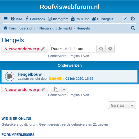
Roofviswebforum.nl
V&A
Facebook
Instagram
YouTube
Huisregels
Z
Forumoverzicht
Nieuws uit de markt
Hengels
o
Hengels
e
Zoek
Uitgebreid z
Nieuw onderwerp
k
1 onderwerp • Pagina
1
van
1
Onderwerpen
Hengelbouw
Laatste bericht door
Baldy59
«
01 feb 2020, 16:36
Nieuw onderwerp
1 onderwerp • Pagina
1
van
1
Ga naar
WIE IS ER ONLINE
Gebruikers op dit forum: Geen geregistreerde gebruikers en 21 gasten
FORUMPERMISSIES