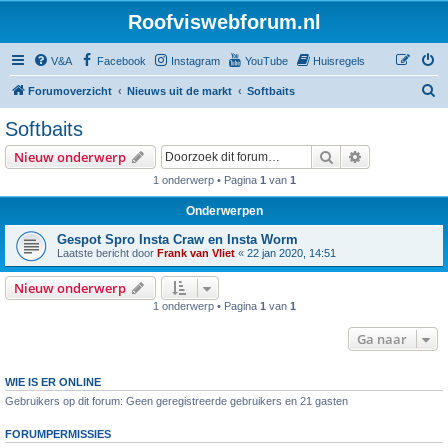
Roofviswebforum.nl
V&A
Facebook
Instagram
YouTube
Huisregels
Z
Forumoverzicht
Nieuws uit de markt
Softbaits
o
Softbaits
e
Zoek
Uitgebreid z
Nieuw onderwerp
k
1 onderwerp • Pagina
1
van
1
Onderwerpen
Gespot Spro Insta Craw en Insta Worm
Laatste bericht door
Frank van Vliet
«
22 jan 2020, 14:51
Nieuw onderwerp
1 onderwerp • Pagina
1
van
1
Ga naar
WIE IS ER ONLINE
Gebruikers op dit forum: Geen geregistreerde gebruikers en 21 gasten
FORUMPERMISSIES