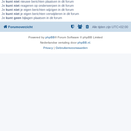
Je
kunt niet
nieuwe berichten plaatsen in dit forum
Je
kunt niet
reageren op onderwerpen in dit forum
Je
kunt niet
je eigen berichten wijzigen in dit forum
Je
kunt niet
je eigen berichten verwijderen in dit forum
Je
kunt geen
bijlagen plaatsen in dit forum
Forumoverzicht
Alle tijden zijn
UTC+02:00
Powered by
phpBB
® Forum Software © phpBB Limited
Nederlandse vertaling door
phpBB.nl
.
Privacy
|
Gebruikersvoorwaarden