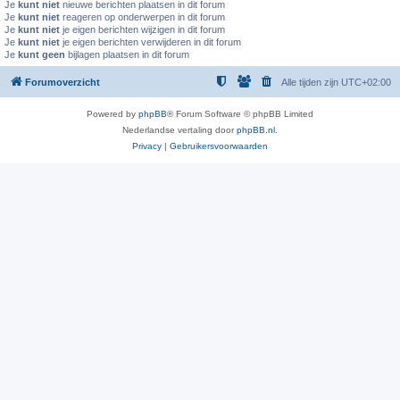
Je
kunt niet
nieuwe berichten plaatsen in dit forum
Je
kunt niet
reageren op onderwerpen in dit forum
Je
kunt niet
je eigen berichten wijzigen in dit forum
Je
kunt niet
je eigen berichten verwijderen in dit forum
Je
kunt geen
bijlagen plaatsen in dit forum
Forumoverzicht
Alle tijden zijn
UTC+02:00
Powered by
phpBB
® Forum Software © phpBB Limited
Nederlandse vertaling door
phpBB.nl
.
Privacy
|
Gebruikersvoorwaarden