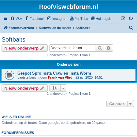
Roofviswebforum.nl
V&A
Facebook
Instagram
YouTube
Huisregels
Z
Forumoverzicht
Nieuws uit de markt
Softbaits
o
Softbaits
e
Zoek
Uitgebreid z
Nieuw onderwerp
k
1 onderwerp • Pagina
1
van
1
Onderwerpen
Gespot Spro Insta Craw en Insta Worm
Laatste bericht door
Frank van Vliet
«
22 jan 2020, 14:51
Nieuw onderwerp
1 onderwerp • Pagina
1
van
1
Ga naar
WIE IS ER ONLINE
Gebruikers op dit forum: Geen geregistreerde gebruikers en 20 gasten
FORUMPERMISSIES