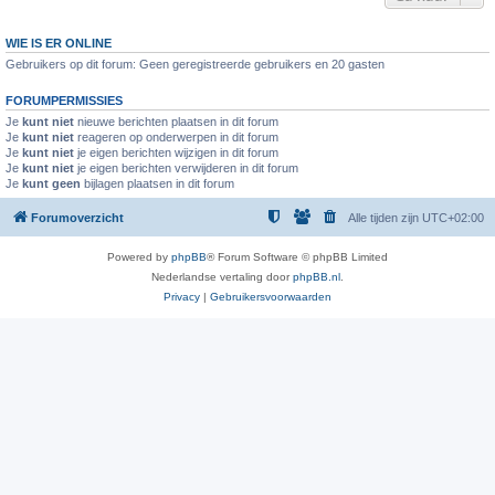
WIE IS ER ONLINE
Gebruikers op dit forum: Geen geregistreerde gebruikers en 20 gasten
FORUMPERMISSIES
Je
kunt niet
nieuwe berichten plaatsen in dit forum
Je
kunt niet
reageren op onderwerpen in dit forum
Je
kunt niet
je eigen berichten wijzigen in dit forum
Je
kunt niet
je eigen berichten verwijderen in dit forum
Je
kunt geen
bijlagen plaatsen in dit forum
Forumoverzicht
Alle tijden zijn
UTC+02:00
Powered by
phpBB
® Forum Software © phpBB Limited
Nederlandse vertaling door
phpBB.nl
.
Privacy
|
Gebruikersvoorwaarden