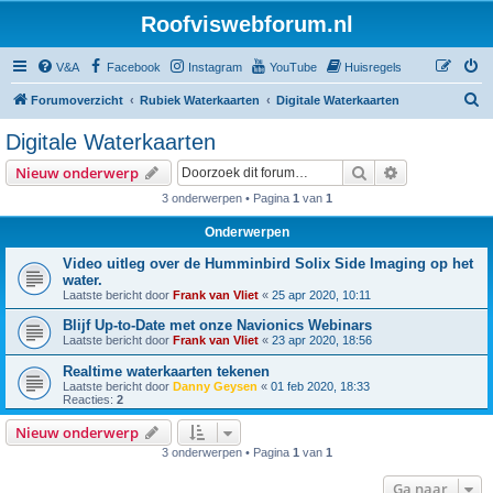
Roofviswebforum.nl
V&A
Facebook
Instagram
YouTube
Huisregels
Z
Forumoverzicht
Rubiek Waterkaarten
Digitale Waterkaarten
o
Digitale Waterkaarten
e
Zoek
Uitgebreid z
Nieuw onderwerp
k
3 onderwerpen • Pagina
1
van
1
Onderwerpen
Video uitleg over de Humminbird Solix Side Imaging op het
water.
Laatste bericht door
Frank van Vliet
«
25 apr 2020, 10:11
Blijf Up-to-Date met onze Navionics Webinars
Laatste bericht door
Frank van Vliet
«
23 apr 2020, 18:56
Realtime waterkaarten tekenen
Laatste bericht door
Danny Geysen
«
01 feb 2020, 18:33
Reacties:
2
Nieuw onderwerp
3 onderwerpen • Pagina
1
van
1
Ga naar