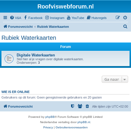
Roofviswebforum.nl
V&A
Facebook
Instagram
YouTube
Huisregels
Z
Forumoverzicht
Rubiek Waterkaarten
o
Rubiek Waterkaarten
e
Forum
k
Digitale Waterkaarten
Stel hier al je vragen over digitale waterkaarten.
Onderwerpen:
3
Ga naar
WIE IS ER ONLINE
Gebruikers op dit forum: Geen geregistreerde gebruikers en 20 gasten
Forumoverzicht
Alle tijden zijn
UTC+02:00
Powered by
phpBB
® Forum Software © phpBB Limited
Nederlandse vertaling door
phpBB.nl
.
Privacy
|
Gebruikersvoorwaarden