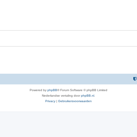
Powered by
phpBB
® Forum Software © phpBB Limited
Nederlandse vertaling door
phpBB.nl
.
Privacy
|
Gebruikersvoorwaarden