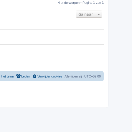
4 onderwerpen • Pagina
1
van
1
Ga naar
Het team
Leden
Verwijder cookies
Alle tijden zijn
UTC+02:00