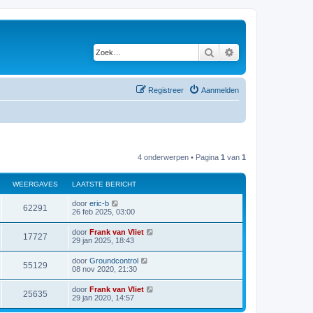
Zoek
Uitgebreid zoeken
Registreer
Aanmelden
4 onderwerpen • Pagina
1
van
1
WEERGAVES
LAATSTE BERICHT
door
eric-b
62291
26 feb 2025, 03:00
door
Frank van Vliet
17727
29 jan 2025, 18:43
door
Groundcontrol
55129
08 nov 2020, 21:30
door
Frank van Vliet
25635
29 jan 2020, 14:57