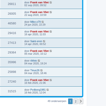
door
Frank van Vliet
26811
02 sep 2020, 09:52
door
Frank van Vliet
26005
22 aug 2020, 10:59
door
Mike.o79
46580
24 jun 2020, 22:29
door
Frank van Vliet
29416
16 apr 2020, 11:03
door
Saint-eren
27413
14 apr 2020, 00:52
door
Frank van Vliet
29364
05 mar 2020, 10:12
door
rbfoto
35996
04 mar 2020, 19:24
door
Tinus26
25898
04 mar 2020, 18:46
door
Frank van Vliet
27240
16 feb 2020, 21:06
door
Pvdborg1981
31515
16 feb 2020, 12:04
1
2
Volgende
49 onderwerpen