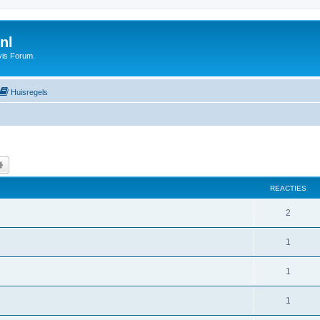
nl
vis Forum.
Huisregels
k
Uitgebreid zoeken
REACTIES
2
1
1
1