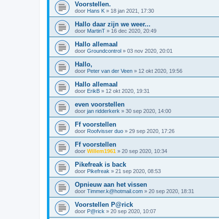
Voorstellen.
door
Hans K
»
18 jan 2021, 17:30
Hallo daar zijn we weer...
door
MartinT
»
16 dec 2020, 20:49
Hallo allemaal
door
Groundcontrol
»
03 nov 2020, 20:01
Hallo,
door
Peter van der Veen
»
12 okt 2020, 19:56
Hallo allemaal
door
ErikB
»
12 okt 2020, 19:31
even voorstellen
door
jan ridderkerk
»
30 sep 2020, 14:00
Ff voorstellen
door
Roofvisser duo
»
29 sep 2020, 17:26
Ff voorstellen
door
Willem1961
»
20 sep 2020, 10:34
Pikefreak is back
door
Pikefreak
»
21 sep 2020, 08:53
Opnieuw aan het vissen
door
Timmer.k@hotmail.com
»
20 sep 2020, 18:31
Voorstellen P@rick
door
P@rick
»
20 sep 2020, 10:07