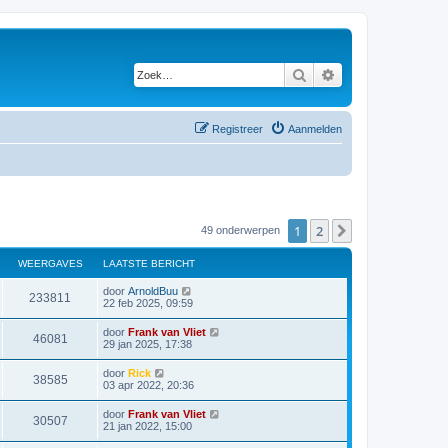
Zoek
Uitgebreid zoeken
Registreer
Aanmelden
1
2
Volgende
49 onderwerpen
WEERGAVES
LAATSTE BERICHT
door
ArnoldBuu
233811
22 feb 2025, 09:59
door
Frank van Vliet
46081
29 jan 2025, 17:38
door
Rick
38585
03 apr 2022, 20:36
door
Frank van Vliet
30507
21 jan 2022, 15:00