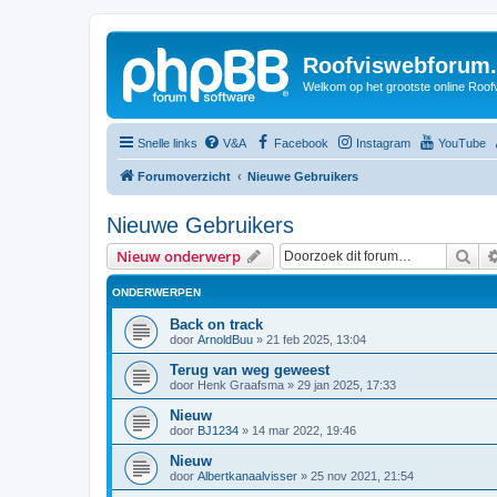
Roofviswebforum.
Welkom op het grootste online Roof
Snelle links
V&A
Facebook
Instagram
YouTube
Forumoverzicht
Nieuwe Gebruikers
Nieuwe Gebruikers
Zoe
Nieuw onderwerp
ONDERWERPEN
Back on track
door
ArnoldBuu
»
21 feb 2025, 13:04
Terug van weg geweest
door
Henk Graafsma
»
29 jan 2025, 17:33
Nieuw
door
BJ1234
»
14 mar 2022, 19:46
Nieuw
door
Albertkanaalvisser
»
25 nov 2021, 21:54