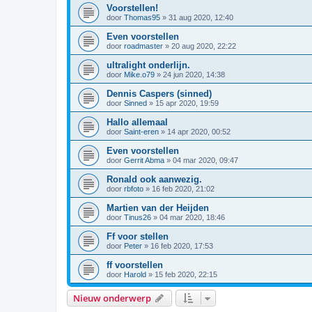
Voorstellen!
door
Thomas95
»
31 aug 2020, 12:40
Even voorstellen
door
roadmaster
»
20 aug 2020, 22:22
ultralight onderlijn.
door
Mike.o79
»
24 jun 2020, 14:38
Dennis Caspers (sinned)
door
Sinned
»
15 apr 2020, 19:59
Hallo allemaal
door
Saint-eren
»
14 apr 2020, 00:52
Even voorstellen
door
Gerrit Abma
»
04 mar 2020, 09:47
Ronald ook aanwezig.
door
rbfoto
»
16 feb 2020, 21:02
Martien van der Heijden
door
Tinus26
»
04 mar 2020, 18:46
Ff voor stellen
door
Peter
»
16 feb 2020, 17:53
ff voorstellen
door
Harold
»
15 feb 2020, 22:15
Nieuw onderwerp