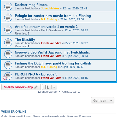
Dochter mag filmen.
Laatste bericht door
JosephMatos
«
22 mar 2020, 21:49
Pelagic for zander new movie from k.b Fishing
Laatste bericht door
M.L Fishing
«
21 feb 2020, 23:06
Artic fox streamers versie 1 en versie 2
Laatste bericht door
Henk Graafsma
«
12 feb 2020, 07:25
Reacties:
3
The Elastifly
Laatste bericht door
Frank van Vliet
«
05 feb 2020, 00:12
Reacties:
1
Nieuwe video VisTd Jaarrond met Twitchbaits.
Laatste bericht door
Frank van Vliet
«
27 jan 2020, 20:43
Fishing the Dutch river part4 trolling for catfish
Laatste bericht door
M.L Fishing
«
23 jan 2020, 16:47
PERCH PRO 6 - Episode 5
Laatste bericht door
Frank van Vliet
«
17 jan 2020, 18:16
Nieuw onderwerp
12 onderwerpen • Pagina
1
van
1
Ga naar
WIE IS ER ONLINE
Gebruikers op dit forum: Geen geregistreerde gebruikers en 21 gasten