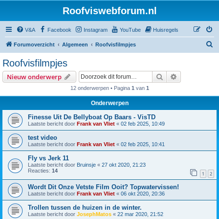
Roofviswebforum.nl
V&A
Facebook
Instagram
YouTube
Huisregels
Z
Forumoverzicht
Algemeen
Roofvisfilmpjes
o
Roofvisfilmpjes
e
Zoek
Uitgebreid z
Nieuw onderwerp
k
12 onderwerpen • Pagina
1
van
1
Onderwerpen
Finesse Uit De Bellyboat Op Baars - VisTD
Laatste bericht door
Frank van Vliet
«
02 feb 2025, 10:49
test video
Laatste bericht door
Frank van Vliet
«
02 feb 2025, 10:41
Fly vs Jerk 11
Laatste bericht door
Bruinsje
«
27 okt 2020, 21:23
Reacties:
14
1
2
Wordt Dit Onze Vetste Film Ooit? Topwatervissen!
Laatste bericht door
Frank van Vliet
«
06 okt 2020, 20:36
Trollen tussen de huizen in de winter.
Laatste bericht door
JosephMatos
«
22 mar 2020, 21:52