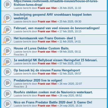
https://www.roofvisweb.nl/laatste-nieuws/house-of-lures-
fiishion-lures-drop/
Laatste bericht door
Frank van Vliet
«
26 feb 2025, 11:10
Inschrijving geopend AHV snoekbaars koppel boten
wedstrijd.
Laatste bericht door
Frank van Vliet
«
25 feb 2025, 09:30
Februari, een maand van veel nieuws én bevoorradingen!
Laatste bericht door
Frank van Vliet
«
17 feb 2025, 10:13
Het kunstaasrek van Frans Oomen- deel 1
Laatste bericht door
Frank van Vliet
«
11 feb 2025, 14:11
House of Lures Dekker Custom Baits.
Laatste bericht door
Frank van Vliet
«
08 feb 2025, 00:11
Reacties:
2
1e wedstrijd NK Bellyboat vissen Haringvliet 15 februari.
Laatste bericht door
Frank van Vliet
«
07 feb 2025, 20:21
Op bezoek bij de nieuwe Fauna Hengelsport
Laatste bericht door
Frank van Vliet
«
02 feb 2025, 09:57
Predatortour 2020 live te volgen!
Laatste bericht door
Frank van Vliet
«
26 nov 2020, 22:07
Reacties:
2
Roofvis stekken zoeken met de Navionics waterkaart.
Laatste bericht door
Frank van Vliet
«
26 sep 2020, 08:52
Nico en Frans Predator Battle 2020 deel 3: Game On!
Laatste bericht door
Frank van Vliet
«
24 sep 2020, 15:16