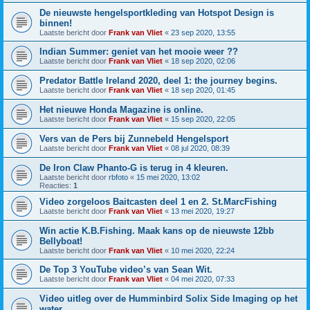
De nieuwste hengelsportkleding van Hotspot Design is
binnen!
Laatste bericht door
Frank van Vliet
«
23 sep 2020, 13:55
Indian Summer: geniet van het mooie weer ??
Laatste bericht door
Frank van Vliet
«
18 sep 2020, 02:06
Predator Battle Ireland 2020, deel 1: the journey begins.
Laatste bericht door
Frank van Vliet
«
18 sep 2020, 01:45
Het nieuwe Honda Magazine is online.
Laatste bericht door
Frank van Vliet
«
15 sep 2020, 22:05
Vers van de Pers bij Zunnebeld Hengelsport
Laatste bericht door
Frank van Vliet
«
08 jul 2020, 08:39
De Iron Claw Phanto-G is terug in 4 kleuren.
Laatste bericht door
rbfoto
«
15 mei 2020, 13:02
Reacties:
1
Video zorgeloos Baitcasten deel 1 en 2. St.MarcFishing
Laatste bericht door
Frank van Vliet
«
13 mei 2020, 19:27
Win actie K.B.Fishing. Maak kans op de nieuwste 12bb
Bellyboat!
Laatste bericht door
Frank van Vliet
«
10 mei 2020, 22:24
De Top 3 YouTube video’s van Sean Wit.
Laatste bericht door
Frank van Vliet
«
04 mei 2020, 07:33
Video uitleg over de Humminbird Solix Side Imaging op het
water.