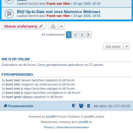
Laatste bericht door
Frank van Vliet
«
25 apr 2020, 10:10
Blijf Up-to-Date met onze Navionics Webinars
Laatste bericht door
Frank van Vliet
«
23 apr 2020, 18:55
Nieuw onderwerp
1
2
3
Volgende
64 onderwerpen
Ga naar
WIE IS ER ONLINE
Gebruikers op dit forum: Geen geregistreerde gebruikers en 21 gasten
FORUMPERMISSIES
Je
kunt niet
nieuwe berichten plaatsen in dit forum
Je
kunt niet
reageren op onderwerpen in dit forum
Je
kunt niet
je eigen berichten wijzigen in dit forum
Je
kunt niet
je eigen berichten verwijderen in dit forum
Je
kunt geen
bijlagen plaatsen in dit forum
Forumoverzicht
Alle tijden zijn
UTC+02:00
Powered by
phpBB
® Forum Software © phpBB Limited
Nederlandse vertaling door
phpBB.nl
.
Privacy
|
Gebruikersvoorwaarden