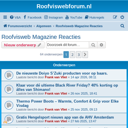
Roofviswebforum.nl
V&A
Facebook
Instagram
YouTube
Huisregels
Z
Forumoverzicht
Algemeen
Roofvisweb Magazine Reacties
o
Roofvisweb Magazine Reacties
e
Zoek
Uitgebreid z
Nieuw onderwerp
k
1
2
3
Volgende
64 onderwerpen
Onderwerpen
De nieuwste Doiyo S’Zuki producten voor op baars.
Laatste bericht door
Frank van Vliet
«
14 apr 2026, 08:11
Klaar voor dé ultieme Black River Friday? 40% korting op
álles van Shimano!
Laatste bericht door
Frank van Vliet
«
26 nov 2025, 18:41
Thermo Power Boots – Warmte, Comfort & Grip voor Elke
Visdag
Laatste bericht door
Frank van Vliet
«
25 nov 2025, 09:13
Gratis Hengelsport nieuws app van de AHV Amsterdam
Laatste bericht door
Frank van Vliet
«
27 feb 2025, 13:47