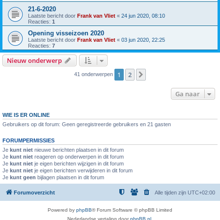
21-6-2020
Laatste bericht door
Frank van Vliet
«
24 jun 2020, 08:10
Reacties:
1
Opening visseizoen 2020
Laatste bericht door
Frank van Vliet
«
03 jun 2020, 22:25
Reacties:
7
Nieuw onderwerp
1
2
Volgende
41 onderwerpen
Ga naar
WIE IS ER ONLINE
Gebruikers op dit forum: Geen geregistreerde gebruikers en 21 gasten
FORUMPERMISSIES
Je
kunt niet
nieuwe berichten plaatsen in dit forum
Je
kunt niet
reageren op onderwerpen in dit forum
Je
kunt niet
je eigen berichten wijzigen in dit forum
Je
kunt niet
je eigen berichten verwijderen in dit forum
Je
kunt geen
bijlagen plaatsen in dit forum
Forumoverzicht
Alle tijden zijn
UTC+02:00
Powered by
phpBB
® Forum Software © phpBB Limited
Nederlandse vertaling door
phpBB.nl
.