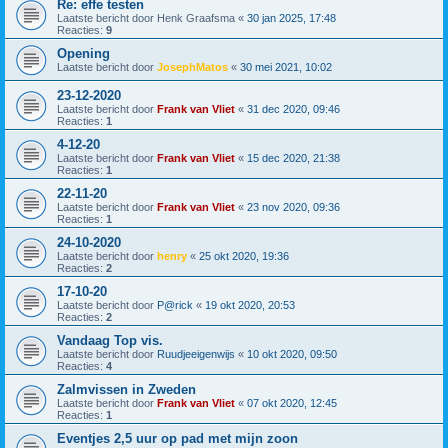
Re: effe testen
Laatste bericht door
Henk Graafsma
«
30 jan 2025, 17:48
Reacties:
9
Opening
Laatste bericht door
JosephMatos
«
30 mei 2021, 10:02
23-12-2020
Laatste bericht door
Frank van Vliet
«
31 dec 2020, 09:46
Reacties:
1
4-12-20
Laatste bericht door
Frank van Vliet
«
15 dec 2020, 21:38
Reacties:
1
22-11-20
Laatste bericht door
Frank van Vliet
«
23 nov 2020, 09:36
Reacties:
1
24-10-2020
Laatste bericht door
henry
«
25 okt 2020, 19:36
Reacties:
2
17-10-20
Laatste bericht door
P@rick
«
19 okt 2020, 20:53
Reacties:
2
Vandaag Top vis.
Laatste bericht door
Ruudjeeigenwijs
«
10 okt 2020, 09:50
Reacties:
4
Zalmvissen in Zweden
Laatste bericht door
Frank van Vliet
«
07 okt 2020, 12:45
Reacties:
1
Eventjes 2,5 uur op pad met mijn zoon