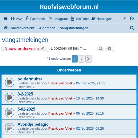
Roofviswebforum.nl
V&A
Facebook
Instagram
YouTube
Huisregels
Z
Forumoverzicht
Algemeen
Vangstmeldingen
o
Vangstmeldingen
e
Zoek
Uitgebreid z
Nieuw onderwerp
k
1
2
Volgende
41 onderwerpen
Onderwerpen
poldermuiter
Laatste bericht door
Frank van Vliet
«
05 mar 2025, 21:31
Reacties:
2
8-2-2025
Laatste bericht door
Frank van Vliet
«
10 feb 2025, 14:30
Reacties:
2
5-02-2025
Laatste bericht door
Frank van Vliet
«
06 feb 2025, 20:15
Reacties:
2
Avondje pelagic
Laatste bericht door
Frank van Vliet
«
02 feb 2025, 08:26
Reacties:
1