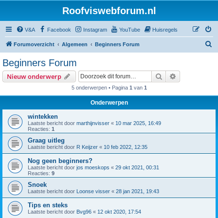
Roofviswebforum.nl
V&A
Facebook
Instagram
YouTube
Huisregels
Z
Forumoverzicht
Algemeen
Beginners Forum
o
Beginners Forum
e
Zoek
Uitgebreid z
Nieuw onderwerp
k
5 onderwerpen • Pagina
1
van
1
Onderwerpen
wintekken
Laatste bericht door
marthijnvisser
«
10 mar 2025, 16:49
Reacties:
1
Graag uitleg
Laatste bericht door
R Keijzer
«
10 feb 2022, 12:35
Nog geen beginners?
Laatste bericht door
jos moeskops
«
29 okt 2021, 00:31
Reacties:
9
Snoek
Laatste bericht door
Loonse visser
«
28 jan 2021, 19:43
Tips en steks
Laatste bericht door
Bvg96
«
12 okt 2020, 17:54