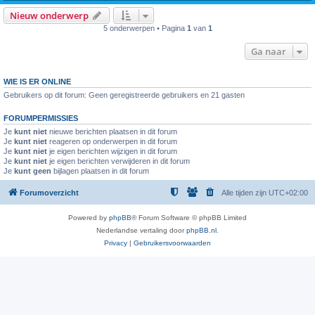
Nieuw onderwerp
5 onderwerpen • Pagina
1
van
1
Ga naar
WIE IS ER ONLINE
Gebruikers op dit forum: Geen geregistreerde gebruikers en 21 gasten
FORUMPERMISSIES
Je
kunt niet
nieuwe berichten plaatsen in dit forum
Je
kunt niet
reageren op onderwerpen in dit forum
Je
kunt niet
je eigen berichten wijzigen in dit forum
Je
kunt niet
je eigen berichten verwijderen in dit forum
Je
kunt geen
bijlagen plaatsen in dit forum
Forumoverzicht
Alle tijden zijn
UTC+02:00
Powered by
phpBB
® Forum Software © phpBB Limited
Nederlandse vertaling door
phpBB.nl
.
Privacy
|
Gebruikersvoorwaarden