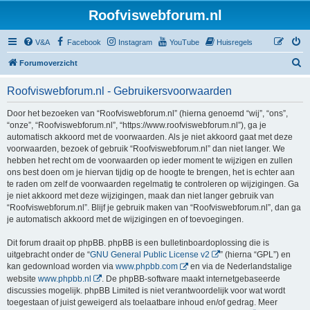
Roofviswebforum.nl
V&A
Facebook
Instagram
YouTube
Huisregels
Z
Forumoverzicht
o
Roofviswebforum.nl - Gebruikersvoorwaarden
e
k
Door het bezoeken van “Roofviswebforum.nl” (hierna genoemd “wij”, “ons”,
“onze”, “Roofviswebforum.nl”, “https://www.roofviswebforum.nl”), ga je
automatisch akkoord met de voorwaarden. Als je niet akkoord gaat met deze
voorwaarden, bezoek of gebruik “Roofviswebforum.nl” dan niet langer. We
hebben het recht om de voorwaarden op ieder moment te wijzigen en zullen
ons best doen om je hiervan tijdig op de hoogte te brengen, het is echter aan
te raden om zelf de voorwaarden regelmatig te controleren op wijzigingen. Ga
je niet akkoord met deze wijzigingen, maak dan niet langer gebruik van
“Roofviswebforum.nl”. Blijf je gebruik maken van “Roofviswebforum.nl”, dan ga
je automatisch akkoord met de wijzigingen en of toevoegingen.
Dit forum draait op phpBB. phpBB is een bulletinboardoplossing die is
uitgebracht onder de “
GNU General Public License v2
” (hierna “GPL”) en
kan gedownload worden via
www.phpbb.com
en via de Nederlandstalige
website
www.phpbb.nl
. De phpBB-software maakt internetgebaseerde
discussies mogelijk. phpBB Limited is niet verantwoordelijk voor wat wordt
toegestaan of juist geweigerd als toelaatbare inhoud en/of gedrag. Meer