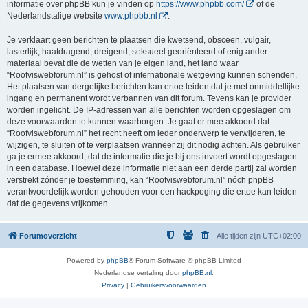
informatie over phpBB kun je vinden op
https://www.phpbb.com/
of de
Nederlandstalige website
www.phpbb.nl
.
Je verklaart geen berichten te plaatsen die kwetsend, obsceen, vulgair,
lasterlijk, haatdragend, dreigend, seksueel georiënteerd of enig ander
materiaal bevat die de wetten van je eigen land, het land waar
“Roofviswebforum.nl” is gehost of internationale wetgeving kunnen schenden.
Het plaatsen van dergelijke berichten kan ertoe leiden dat je met onmiddellijke
ingang en permanent wordt verbannen van dit forum. Tevens kan je provider
worden ingelicht. De IP-adressen van alle berichten worden opgeslagen om
deze voorwaarden te kunnen waarborgen. Je gaat er mee akkoord dat
“Roofviswebforum.nl” het recht heeft om ieder onderwerp te verwijderen, te
wijzigen, te sluiten of te verplaatsen wanneer zij dit nodig achten. Als gebruiker
ga je ermee akkoord, dat de informatie die je bij ons invoert wordt opgeslagen
in een database. Hoewel deze informatie niet aan een derde partij zal worden
verstrekt zónder je toestemming, kan “Roofviswebforum.nl” nóch phpBB
verantwoordelijk worden gehouden voor een hackpoging die ertoe kan leiden
dat de gegevens vrijkomen.
Forumoverzicht
Alle tijden zijn
UTC+02:00
Powered by
phpBB
® Forum Software © phpBB Limited
Nederlandse vertaling door
phpBB.nl
.
Privacy
|
Gebruikersvoorwaarden