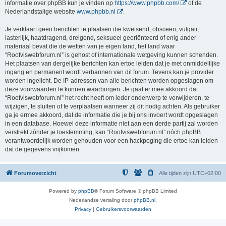
informatie over phpBB kun je vinden op
https://www.phpbb.com/
of de
Nederlandstalige website
www.phpbb.nl
.
Je verklaart geen berichten te plaatsen die kwetsend, obsceen, vulgair,
lasterlijk, haatdragend, dreigend, seksueel georiënteerd of enig ander
materiaal bevat die de wetten van je eigen land, het land waar
“Roofviswebforum.nl” is gehost of internationale wetgeving kunnen schenden.
Het plaatsen van dergelijke berichten kan ertoe leiden dat je met onmiddellijke
ingang en permanent wordt verbannen van dit forum. Tevens kan je provider
worden ingelicht. De IP-adressen van alle berichten worden opgeslagen om
deze voorwaarden te kunnen waarborgen. Je gaat er mee akkoord dat
“Roofviswebforum.nl” het recht heeft om ieder onderwerp te verwijderen, te
wijzigen, te sluiten of te verplaatsen wanneer zij dit nodig achten. Als gebruiker
ga je ermee akkoord, dat de informatie die je bij ons invoert wordt opgeslagen
in een database. Hoewel deze informatie niet aan een derde partij zal worden
verstrekt zónder je toestemming, kan “Roofviswebforum.nl” nóch phpBB
verantwoordelijk worden gehouden voor een hackpoging die ertoe kan leiden
dat de gegevens vrijkomen.
Forumoverzicht
Alle tijden zijn
UTC+02:00
Powered by
phpBB
® Forum Software © phpBB Limited
Nederlandse vertaling door
phpBB.nl
.
Privacy
|
Gebruikersvoorwaarden