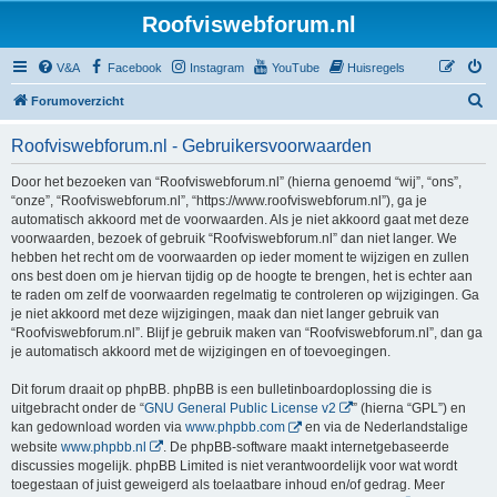
Roofviswebforum.nl
V&A
Facebook
Instagram
YouTube
Huisregels
Z
Forumoverzicht
o
Roofviswebforum.nl - Gebruikersvoorwaarden
e
k
Door het bezoeken van “Roofviswebforum.nl” (hierna genoemd “wij”, “ons”,
“onze”, “Roofviswebforum.nl”, “https://www.roofviswebforum.nl”), ga je
automatisch akkoord met de voorwaarden. Als je niet akkoord gaat met deze
voorwaarden, bezoek of gebruik “Roofviswebforum.nl” dan niet langer. We
hebben het recht om de voorwaarden op ieder moment te wijzigen en zullen
ons best doen om je hiervan tijdig op de hoogte te brengen, het is echter aan
te raden om zelf de voorwaarden regelmatig te controleren op wijzigingen. Ga
je niet akkoord met deze wijzigingen, maak dan niet langer gebruik van
“Roofviswebforum.nl”. Blijf je gebruik maken van “Roofviswebforum.nl”, dan ga
je automatisch akkoord met de wijzigingen en of toevoegingen.
Dit forum draait op phpBB. phpBB is een bulletinboardoplossing die is
uitgebracht onder de “
GNU General Public License v2
” (hierna “GPL”) en
kan gedownload worden via
www.phpbb.com
en via de Nederlandstalige
website
www.phpbb.nl
. De phpBB-software maakt internetgebaseerde
discussies mogelijk. phpBB Limited is niet verantwoordelijk voor wat wordt
toegestaan of juist geweigerd als toelaatbare inhoud en/of gedrag. Meer