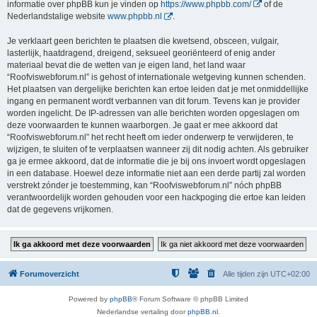
informatie over phpBB kun je vinden op
https://www.phpbb.com/
of de
Nederlandstalige website
www.phpbb.nl
.
Je verklaart geen berichten te plaatsen die kwetsend, obsceen, vulgair,
lasterlijk, haatdragend, dreigend, seksueel georiënteerd of enig ander
materiaal bevat die de wetten van je eigen land, het land waar
“Roofviswebforum.nl” is gehost of internationale wetgeving kunnen schenden.
Het plaatsen van dergelijke berichten kan ertoe leiden dat je met onmiddellijke
ingang en permanent wordt verbannen van dit forum. Tevens kan je provider
worden ingelicht. De IP-adressen van alle berichten worden opgeslagen om
deze voorwaarden te kunnen waarborgen. Je gaat er mee akkoord dat
“Roofviswebforum.nl” het recht heeft om ieder onderwerp te verwijderen, te
wijzigen, te sluiten of te verplaatsen wanneer zij dit nodig achten. Als gebruiker
ga je ermee akkoord, dat de informatie die je bij ons invoert wordt opgeslagen
in een database. Hoewel deze informatie niet aan een derde partij zal worden
verstrekt zónder je toestemming, kan “Roofviswebforum.nl” nóch phpBB
verantwoordelijk worden gehouden voor een hackpoging die ertoe kan leiden
dat de gegevens vrijkomen.
Forumoverzicht
Alle tijden zijn
UTC+02:00
Powered by
phpBB
® Forum Software © phpBB Limited
Nederlandse vertaling door
phpBB.nl
.