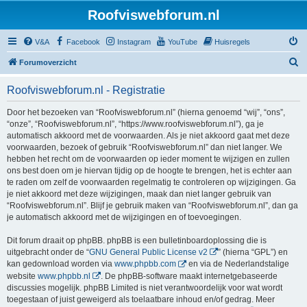
Roofviswebforum.nl
V&A
Facebook
Instagram
YouTube
Huisregels
Z
Forumoverzicht
o
Roofviswebforum.nl - Registratie
e
k
Door het bezoeken van “Roofviswebforum.nl” (hierna genoemd “wij”, “ons”,
“onze”, “Roofviswebforum.nl”, “https://www.roofviswebforum.nl”), ga je
automatisch akkoord met de voorwaarden. Als je niet akkoord gaat met deze
voorwaarden, bezoek of gebruik “Roofviswebforum.nl” dan niet langer. We
hebben het recht om de voorwaarden op ieder moment te wijzigen en zullen
ons best doen om je hiervan tijdig op de hoogte te brengen, het is echter aan
te raden om zelf de voorwaarden regelmatig te controleren op wijzigingen. Ga
je niet akkoord met deze wijzigingen, maak dan niet langer gebruik van
“Roofviswebforum.nl”. Blijf je gebruik maken van “Roofviswebforum.nl”, dan ga
je automatisch akkoord met de wijzigingen en of toevoegingen.
Dit forum draait op phpBB. phpBB is een bulletinboardoplossing die is
uitgebracht onder de “
GNU General Public License v2
” (hierna “GPL”) en
kan gedownload worden via
www.phpbb.com
en via de Nederlandstalige
website
www.phpbb.nl
. De phpBB-software maakt internetgebaseerde
discussies mogelijk. phpBB Limited is niet verantwoordelijk voor wat wordt
toegestaan of juist geweigerd als toelaatbare inhoud en/of gedrag. Meer