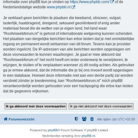
informatie over phpBB kun je vinden op
https://www.phpbb.com/
of de
Nederlandstalige website
www.phpbb.nl
.
Je verklaart geen berichten te plaatsen die kwetsend, obsceen, vulgair,
lasterlijk, haatdragend, dreigend, seksueel georiënteerd of enig ander
materiaal bevat die de wetten van je eigen land, het land waar
“Roofviswebforum.nl” is gehost of internationale wetgeving kunnen schenden.
Het plaatsen van dergelijke berichten kan ertoe leiden dat je met onmiddellijke
ingang en permanent wordt verbannen van dit forum. Tevens kan je provider
worden ingelicht. De IP-adressen van alle berichten worden opgeslagen om
deze voorwaarden te kunnen waarborgen. Je gaat er mee akkoord dat
“Roofviswebforum.nl” het recht heeft om ieder onderwerp te verwijderen, te
wijzigen, te sluiten of te verplaatsen wanneer zij dit nodig achten. Als gebruiker
ga je ermee akkoord, dat de informatie die je bij ons invoert wordt opgeslagen
in een database. Hoewel deze informatie niet aan een derde partij zal worden
verstrekt zónder je toestemming, kan “Roofviswebforum.nl” nóch phpBB
verantwoordelijk worden gehouden voor een hackpoging die ertoe kan leiden
dat de gegevens vrijkomen.
Forumoverzicht
Alle tijden zijn
UTC+02:00
Powered by
phpBB
® Forum Software © phpBB Limited
Nederlandse vertaling door
phpBB.nl
.