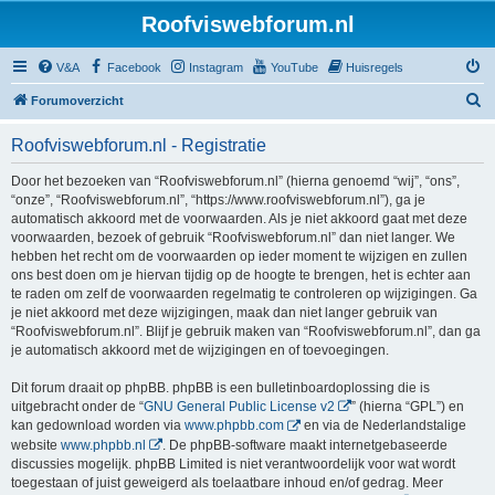
Roofviswebforum.nl
V&A
Facebook
Instagram
YouTube
Huisregels
Z
Forumoverzicht
o
Roofviswebforum.nl - Registratie
e
k
Door het bezoeken van “Roofviswebforum.nl” (hierna genoemd “wij”, “ons”,
“onze”, “Roofviswebforum.nl”, “https://www.roofviswebforum.nl”), ga je
automatisch akkoord met de voorwaarden. Als je niet akkoord gaat met deze
voorwaarden, bezoek of gebruik “Roofviswebforum.nl” dan niet langer. We
hebben het recht om de voorwaarden op ieder moment te wijzigen en zullen
ons best doen om je hiervan tijdig op de hoogte te brengen, het is echter aan
te raden om zelf de voorwaarden regelmatig te controleren op wijzigingen. Ga
je niet akkoord met deze wijzigingen, maak dan niet langer gebruik van
“Roofviswebforum.nl”. Blijf je gebruik maken van “Roofviswebforum.nl”, dan ga
je automatisch akkoord met de wijzigingen en of toevoegingen.
Dit forum draait op phpBB. phpBB is een bulletinboardoplossing die is
uitgebracht onder de “
GNU General Public License v2
” (hierna “GPL”) en
kan gedownload worden via
www.phpbb.com
en via de Nederlandstalige
website
www.phpbb.nl
. De phpBB-software maakt internetgebaseerde
discussies mogelijk. phpBB Limited is niet verantwoordelijk voor wat wordt
toegestaan of juist geweigerd als toelaatbare inhoud en/of gedrag. Meer