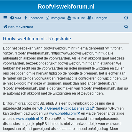
Roofviswebforum.nl
V&A
Facebook
Instagram
YouTube
Huisregels
Z
Forumoverzicht
o
Roofviswebforum.nl - Registratie
e
k
Door het bezoeken van “Roofviswebforum.nl” (hierna genoemd “wij”, “ons”,
“onze”, “Roofviswebforum.nl”, “https://www.roofviswebforum.nl”), ga je
automatisch akkoord met de voorwaarden. Als je niet akkoord gaat met deze
voorwaarden, bezoek of gebruik “Roofviswebforum.nl” dan niet langer. We
hebben het recht om de voorwaarden op ieder moment te wijzigen en zullen
ons best doen om je hiervan tijdig op de hoogte te brengen, het is echter aan
te raden om zelf de voorwaarden regelmatig te controleren op wijzigingen. Ga
je niet akkoord met deze wijzigingen, maak dan niet langer gebruik van
“Roofviswebforum.nl”. Blijf je gebruik maken van “Roofviswebforum.nl”, dan ga
je automatisch akkoord met de wijzigingen en of toevoegingen.
Dit forum draait op phpBB. phpBB is een bulletinboardoplossing die is
uitgebracht onder de “
GNU General Public License v2
” (hierna “GPL”) en
kan gedownload worden via
www.phpbb.com
en via de Nederlandstalige
website
www.phpbb.nl
. De phpBB-software maakt internetgebaseerde
discussies mogelijk. phpBB Limited is niet verantwoordelijk voor wat wordt
toegestaan of juist geweigerd als toelaatbare inhoud en/of gedrag. Meer