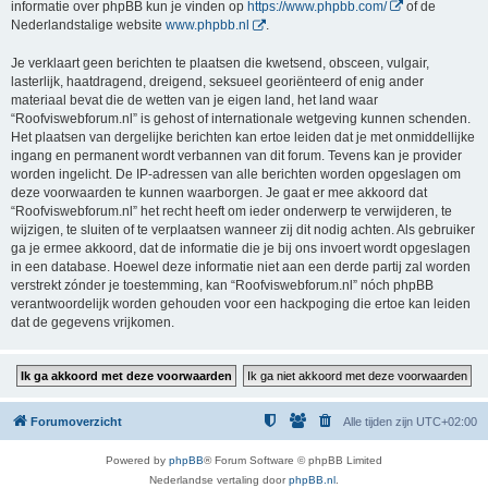
informatie over phpBB kun je vinden op
https://www.phpbb.com/
of de
Nederlandstalige website
www.phpbb.nl
.
Je verklaart geen berichten te plaatsen die kwetsend, obsceen, vulgair,
lasterlijk, haatdragend, dreigend, seksueel georiënteerd of enig ander
materiaal bevat die de wetten van je eigen land, het land waar
“Roofviswebforum.nl” is gehost of internationale wetgeving kunnen schenden.
Het plaatsen van dergelijke berichten kan ertoe leiden dat je met onmiddellijke
ingang en permanent wordt verbannen van dit forum. Tevens kan je provider
worden ingelicht. De IP-adressen van alle berichten worden opgeslagen om
deze voorwaarden te kunnen waarborgen. Je gaat er mee akkoord dat
“Roofviswebforum.nl” het recht heeft om ieder onderwerp te verwijderen, te
wijzigen, te sluiten of te verplaatsen wanneer zij dit nodig achten. Als gebruiker
ga je ermee akkoord, dat de informatie die je bij ons invoert wordt opgeslagen
in een database. Hoewel deze informatie niet aan een derde partij zal worden
verstrekt zónder je toestemming, kan “Roofviswebforum.nl” nóch phpBB
verantwoordelijk worden gehouden voor een hackpoging die ertoe kan leiden
dat de gegevens vrijkomen.
Forumoverzicht
Alle tijden zijn
UTC+02:00
Powered by
phpBB
® Forum Software © phpBB Limited
Nederlandse vertaling door
phpBB.nl
.