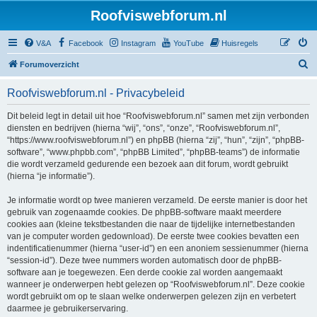
Roofviswebforum.nl
V&A
Facebook
Instagram
YouTube
Huisregels
Z
Forumoverzicht
o
Roofviswebforum.nl - Privacybeleid
e
k
Dit beleid legt in detail uit hoe “Roofviswebforum.nl” samen met zijn verbonden
diensten en bedrijven (hierna “wij”, “ons”, “onze”, “Roofviswebforum.nl”,
“https://www.roofviswebforum.nl”) en phpBB (hierna “zij”, “hun”, “zijn”, “phpBB-
software”, “www.phpbb.com”, “phpBB Limited”, “phpBB-teams”) de informatie
die wordt verzameld gedurende een bezoek aan dit forum, wordt gebruikt
(hierna “je informatie”).
Je informatie wordt op twee manieren verzameld. De eerste manier is door het
gebruik van zogenaamde cookies. De phpBB-software maakt meerdere
cookies aan (kleine tekstbestanden die naar de tijdelijke internetbestanden
van je computer worden gedownload). De eerste twee cookies bevatten een
indentificatienummer (hierna “user-id”) en een anoniem sessienummer (hierna
“session-id”). Deze twee nummers worden automatisch door de phpBB-
software aan je toegewezen. Een derde cookie zal worden aangemaakt
wanneer je onderwerpen hebt gelezen op “Roofviswebforum.nl”. Deze cookie
wordt gebruikt om op te slaan welke onderwerpen gelezen zijn en verbetert
daarmee je gebruikerservaring.