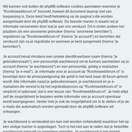
Wij kunnen ook buiten de phpBB-software cookies aanmaken wanneer je
“Roofviswebforum.nl” bezoekt, hoewel dit document daarop niet van
toepassing is. Deze tekst heeft betrekking op de pagina’s die worden
aangemaakt door de phpBB-software. De tweede manier is waarin wij je
informatie verzamelen door wat je aan ons verstuurt. Dit is onder andere het
plaatsen als een anonieme gebruiker (hierna “anonieme berichten”),
registreren op “Roofviswebforum.nl” (hierna “je account”) en berichten die
verstuurd zijn na je registratie en wanneer je bent aangemeld (hierna “je
berichten”).
Je account bevat minstens een unieke identificeerbare naam (hierna “je
gebruikersnaam”), een persoonlijk wachtwoord om te kunnen aanmelden op je
account (hierna “je wachtwoord”) en een persoonlijk, geldig e-mailadres
(hierna “je e-mail”). Je informatie voor je account op “Roofviswebforum.nl” is
beveiligd door de privacywetgeving die geldt in het land waar dit forum gehost
wordt. Alle informatie naast je gebruikersnaam, je wachtwoord en je e-
mailadres die vereist is bij het registratieproces op “Roofviswebforum.nl” is
verplicht of optioneel, dat is een keuze van “Roofviswebforum.nl”. Je hebt altijd
zelf de mogelijkheid te bepalen welke informatie van je account openbaar
wordt weergegeven. Verder heb je ook de mogelijkheid om in te stellen of je de
e-mails die automatisch worden gemaakt door de phpBB-software wil
ontvangen.
Je wachtwoord is versleuteld (en kan niet worden ontsleuteld) waardoor het op
een veilige manier is opgeslagen. Toch is het niet aan te raden dat je hetzelfde
wachtwoord gebruikt op meerdere websites. Je wachtwoord is het middel