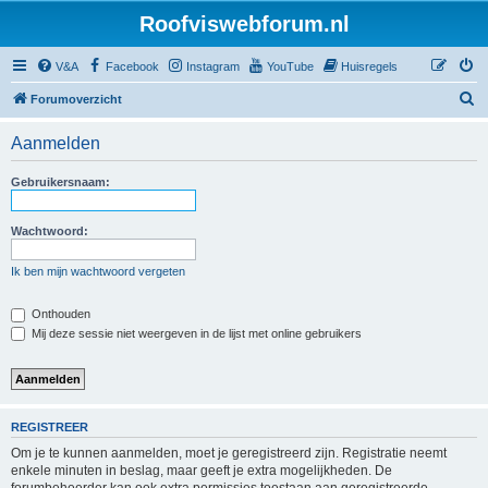
Roofviswebforum.nl
V&A
Facebook
Instagram
YouTube
Huisregels
Z
Forumoverzicht
o
Aanmelden
e
k
Gebruikersnaam:
Wachtwoord:
Ik ben mijn wachtwoord vergeten
Onthouden
Mij deze sessie niet weergeven in de lijst met online gebruikers
REGISTREER
Om je te kunnen aanmelden, moet je geregistreerd zijn. Registratie neemt
enkele minuten in beslag, maar geeft je extra mogelijkheden. De
forumbeheerder kan ook extra permissies toestaan aan geregistreerde