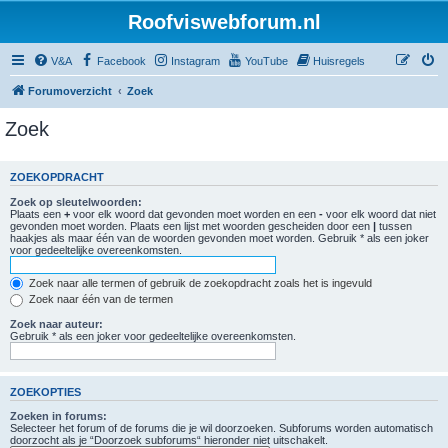
Roofviswebforum.nl
V&A
Facebook
Instagram
YouTube
Huisregels
Forumoverzicht
Zoek
Zoek
ZOEKOPDRACHT
Zoek op sleutelwoorden:
Plaats een
+
voor elk woord dat gevonden moet worden en een
-
voor elk woord dat niet
gevonden moet worden. Plaats een lijst met woorden gescheiden door een
|
tussen
haakjes als maar één van de woorden gevonden moet worden. Gebruik * als een joker
voor gedeeltelijke overeenkomsten.
Zoek naar alle termen of gebruik de zoekopdracht zoals het is ingevuld
Zoek naar één van de termen
Zoek naar auteur:
Gebruik * als een joker voor gedeeltelijke overeenkomsten.
ZOEKOPTIES
Zoeken in forums:
Selecteer het forum of de forums die je wil doorzoeken. Subforums worden automatisch
doorzocht als je “Doorzoek subforums“ hieronder niet uitschakelt.