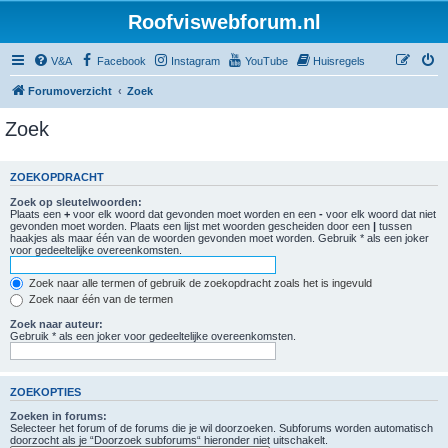
Roofviswebforum.nl
V&A
Facebook
Instagram
YouTube
Huisregels
Forumoverzicht
Zoek
Zoek
ZOEKOPDRACHT
Zoek op sleutelwoorden:
Plaats een
+
voor elk woord dat gevonden moet worden en een
-
voor elk woord dat niet
gevonden moet worden. Plaats een lijst met woorden gescheiden door een
|
tussen
haakjes als maar één van de woorden gevonden moet worden. Gebruik * als een joker
voor gedeeltelijke overeenkomsten.
Zoek naar alle termen of gebruik de zoekopdracht zoals het is ingevuld
Zoek naar één van de termen
Zoek naar auteur:
Gebruik * als een joker voor gedeeltelijke overeenkomsten.
ZOEKOPTIES
Zoeken in forums:
Selecteer het forum of de forums die je wil doorzoeken. Subforums worden automatisch
doorzocht als je “Doorzoek subforums“ hieronder niet uitschakelt.