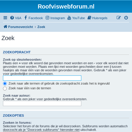
Roofviswebforum.nl
V&A
Facebook
Instagram
YouTube
Huisregels
Forumoverzicht
Zoek
Zoek
ZOEKOPDRACHT
Zoek op sleutelwoorden:
Plaats een
+
voor elk woord dat gevonden moet worden en een
-
voor elk woord dat niet
gevonden moet worden. Plaats een lijst met woorden gescheiden door een
|
tussen
haakjes als maar één van de woorden gevonden moet worden. Gebruik * als een joker
voor gedeeltelijke overeenkomsten.
Zoek naar alle termen of gebruik de zoekopdracht zoals het is ingevuld
Zoek naar één van de termen
Zoek naar auteur:
Gebruik * als een joker voor gedeeltelijke overeenkomsten.
ZOEKOPTIES
Zoeken in forums:
Selecteer het forum of de forums die je wil doorzoeken. Subforums worden automatisch
doorzocht als je “Doorzoek subforums“ hieronder niet uitschakelt.