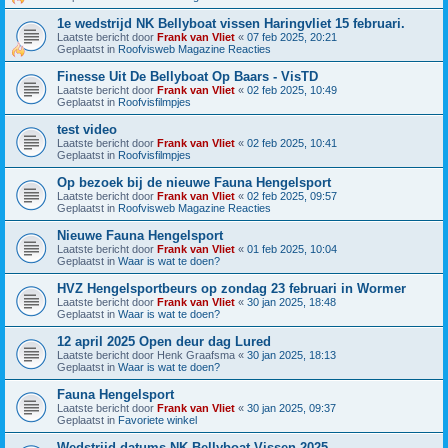
1e wedstrijd NK Bellyboat vissen Haringvliet 15 februari.
Laatste bericht door
Frank van Vliet
«
07 feb 2025, 20:21
Geplaatst in
Roofvisweb Magazine Reacties
Finesse Uit De Bellyboat Op Baars - VisTD
Laatste bericht door
Frank van Vliet
«
02 feb 2025, 10:49
Geplaatst in
Roofvisfilmpjes
test video
Laatste bericht door
Frank van Vliet
«
02 feb 2025, 10:41
Geplaatst in
Roofvisfilmpjes
Op bezoek bij de nieuwe Fauna Hengelsport
Laatste bericht door
Frank van Vliet
«
02 feb 2025, 09:57
Geplaatst in
Roofvisweb Magazine Reacties
Nieuwe Fauna Hengelsport
Laatste bericht door
Frank van Vliet
«
01 feb 2025, 10:04
Geplaatst in
Waar is wat te doen?
HVZ Hengelsportbeurs op zondag 23 februari in Wormer
Laatste bericht door
Frank van Vliet
«
30 jan 2025, 18:48
Geplaatst in
Waar is wat te doen?
12 april 2025 Open deur dag Lured
Laatste bericht door
Henk Graafsma
«
30 jan 2025, 18:13
Geplaatst in
Waar is wat te doen?
Fauna Hengelsport
Laatste bericht door
Frank van Vliet
«
30 jan 2025, 09:37
Geplaatst in
Favoriete winkel
Wedstrijd datums NK Bellyboat Vissen 2025