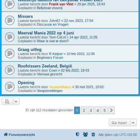
Laatste bericht door
Frank van Vliet
«
29 jan 2025, 18:43
Geplaatst in
Bellyboat visserij
Missers
Laatste bericht door
John67
«
23 nov 2023, 17:54
Geplaatst in
Discussie en Vragen
Meerval Mania 2022 op 4 juni
Laatste bericht door
Tom-Cat.nl
«
14 apr 2022, 11:05
Geplaatst in
Waar is wat te doen?
Graag uitleg
Laatste bericht door
R Keijzer
«
10 feb 2022, 12:35
Geplaatst in
Beginners Forum
Roofvissers Zeeland, België
Laatste bericht door
Coen
«
02 feb 2022, 19:43
Geplaatst in
Vismaat gezocht
Opening
Laatste bericht door
JosephMatos
«
30 mei 2021, 10:02
Geplaatst in
Vangstmeldingen
1
2
3
4
5
Volgende
Er zijn 112 resultaten gevonden
Ga naar
Forumoverzicht
Alle tijden zijn
UTC+02:00