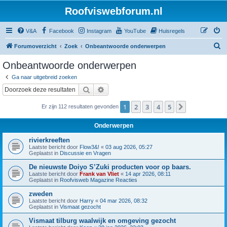
Roofviswebforum.nl
V&A
Facebook
Instagram
YouTube
Huisregels
Z
Forumoverzicht
Zoek
Onbeantwoorde onderwerpen
o
Onbeantwoorde onderwerpen
e
Ga naar uitgebreid zoeken
k
Zoek
Uitgebreid zoeken
1
2
3
4
5
Volgende
Er zijn 112 resultaten gevonden
Onderwerpen
rivierkreeften
Laatste bericht door
Flow3&!
«
03 aug 2026, 05:27
Geplaatst in
Discussie en Vragen
De nieuwste Doiyo S’Zuki producten voor op baars.
Laatste bericht door
Frank van Vliet
«
14 apr 2026, 08:11
Geplaatst in
Roofvisweb Magazine Reacties
zweden
Laatste bericht door
Harry
«
04 mar 2026, 08:32
Geplaatst in
Vismaat gezocht
Vismaat tilburg waalwijk en omgeving gezocht