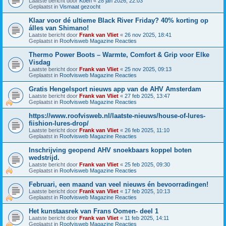
Laatste bericht door
Koen
«
28 jan 2026, 22:03
Geplaatst in
Vismaat gezocht
Klaar voor dé ultieme Black River Friday? 40% korting op
álles van Shimano!
Laatste bericht door
Frank van Vliet
«
26 nov 2025, 18:41
Geplaatst in
Roofvisweb Magazine Reacties
Thermo Power Boots – Warmte, Comfort & Grip voor Elke
Visdag
Laatste bericht door
Frank van Vliet
«
25 nov 2025, 09:13
Geplaatst in
Roofvisweb Magazine Reacties
Gratis Hengelsport nieuws app van de AHV Amsterdam
Laatste bericht door
Frank van Vliet
«
27 feb 2025, 13:47
Geplaatst in
Roofvisweb Magazine Reacties
https://www.roofvisweb.nl/laatste-nieuws/house-of-lures-
fiishion-lures-drop/
Laatste bericht door
Frank van Vliet
«
26 feb 2025, 11:10
Geplaatst in
Roofvisweb Magazine Reacties
Inschrijving geopend AHV snoekbaars koppel boten
wedstrijd.
Laatste bericht door
Frank van Vliet
«
25 feb 2025, 09:30
Geplaatst in
Roofvisweb Magazine Reacties
Februari, een maand van veel nieuws én bevoorradingen!
Laatste bericht door
Frank van Vliet
«
17 feb 2025, 10:13
Geplaatst in
Roofvisweb Magazine Reacties
Het kunstaasrek van Frans Oomen- deel 1
Laatste bericht door
Frank van Vliet
«
11 feb 2025, 14:11
Geplaatst in
Roofvisweb Magazine Reacties