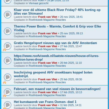
Laatste bericht door
Koen
«
28 jan 2026, 22:03
Geplaatst in
Vismaat gezocht
Klaar voor dé ultieme Black River Friday? 40% korting op
álles van Shimano!
Laatste bericht door
Frank van Vliet
«
26 nov 2025, 18:41
Geplaatst in
Roofvisweb Magazine Reacties
Thermo Power Boots – Warmte, Comfort & Grip voor Elke
Visdag
Laatste bericht door
Frank van Vliet
«
25 nov 2025, 09:13
Geplaatst in
Roofvisweb Magazine Reacties
Gratis Hengelsport nieuws app van de AHV Amsterdam
Laatste bericht door
Frank van Vliet
«
27 feb 2025, 13:47
Geplaatst in
Roofvisweb Magazine Reacties
https://www.roofvisweb.nl/laatste-nieuws/house-of-lures-
fiishion-lures-drop/
Laatste bericht door
Frank van Vliet
«
26 feb 2025, 11:10
Geplaatst in
Roofvisweb Magazine Reacties
Inschrijving geopend AHV snoekbaars koppel boten
wedstrijd.
Laatste bericht door
Frank van Vliet
«
25 feb 2025, 09:30
Geplaatst in
Roofvisweb Magazine Reacties
Februari, een maand van veel nieuws én bevoorradingen!
Laatste bericht door
Frank van Vliet
«
17 feb 2025, 10:13
Geplaatst in
Roofvisweb Magazine Reacties
Het kunstaasrek van Frans Oomen- deel 1
Laatste bericht door
Frank van Vliet
«
11 feb 2025, 14:11
Geplaatst in
Roofvisweb Magazine Reacties