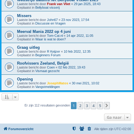
Laatste bericht door
Frank van Vliet
«
29 jan 2025, 18:43
Geplaatst in
Bellyboat visserij
Missers
Laatste bericht door
John67
«
23 nov 2023, 17:54
Geplaatst in
Discussie en Vragen
Meerval Mania 2022 op 4 juni
Laatste bericht door
Tom-Cat.nl
«
14 apr 2022, 11:05
Geplaatst in
Waar is wat te doen?
Graag uitleg
Laatste bericht door
R Keijzer
«
10 feb 2022, 12:35
Geplaatst in
Beginners Forum
Roofvissers Zeeland, België
Laatste bericht door
Coen
«
02 feb 2022, 19:43
Geplaatst in
Vismaat gezocht
Opening
Laatste bericht door
JosephMatos
«
30 mei 2021, 10:02
Geplaatst in
Vangstmeldingen
1
2
3
4
5
Volgende
Er zijn 112 resultaten gevonden
Ga naar
Forumoverzicht
Alle tijden zijn
UTC+02:00