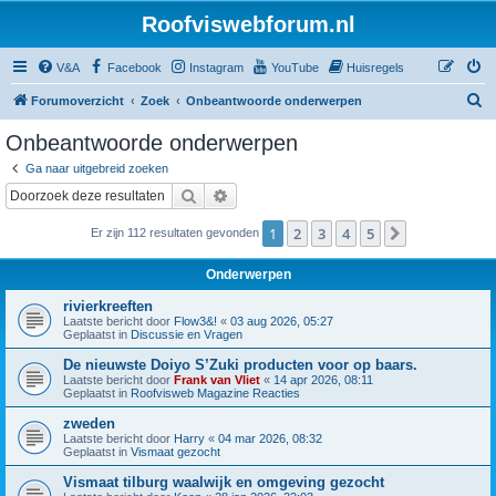
Roofviswebforum.nl
V&A
Facebook
Instagram
YouTube
Huisregels
Z
Forumoverzicht
Zoek
Onbeantwoorde onderwerpen
o
Onbeantwoorde onderwerpen
e
Ga naar uitgebreid zoeken
k
Zoek
Uitgebreid zoeken
1
2
3
4
5
Volgende
Er zijn 112 resultaten gevonden
Onderwerpen
rivierkreeften
Laatste bericht door
Flow3&!
«
03 aug 2026, 05:27
Geplaatst in
Discussie en Vragen
De nieuwste Doiyo S’Zuki producten voor op baars.
Laatste bericht door
Frank van Vliet
«
14 apr 2026, 08:11
Geplaatst in
Roofvisweb Magazine Reacties
zweden
Laatste bericht door
Harry
«
04 mar 2026, 08:32
Geplaatst in
Vismaat gezocht
Vismaat tilburg waalwijk en omgeving gezocht