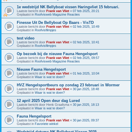
1e wedstrijd NK Bellyboat vissen Haringvliet 15 februari.
Laatste bericht door
Frank van Vliet
«
07 feb 2025, 20:21
Geplaatst in
Roofvisweb Magazine Reacties
Finesse Uit De Bellyboat Op Baars - VisTD
Laatste bericht door
Frank van Vliet
«
02 feb 2025, 10:49
Geplaatst in
Roofvisfilmpjes
test video
Laatste bericht door
Frank van Vliet
«
02 feb 2025, 10:41
Geplaatst in
Roofvisfilmpjes
Op bezoek bij de nieuwe Fauna Hengelsport
Laatste bericht door
Frank van Vliet
«
02 feb 2025, 09:57
Geplaatst in
Roofvisweb Magazine Reacties
Nieuwe Fauna Hengelsport
Laatste bericht door
Frank van Vliet
«
01 feb 2025, 10:04
Geplaatst in
Waar is wat te doen?
HVZ Hengelsportbeurs op zondag 23 februari in Wormer
Laatste bericht door
Frank van Vliet
«
30 jan 2025, 18:48
Geplaatst in
Waar is wat te doen?
12 april 2025 Open deur dag Lured
Laatste bericht door
Henk Graafsma
«
30 jan 2025, 18:13
Geplaatst in
Waar is wat te doen?
Fauna Hengelsport
Laatste bericht door
Frank van Vliet
«
30 jan 2025, 09:37
Geplaatst in
Favoriete winkel
Wedstrijd datums NK Bellyboat Vissen 2025