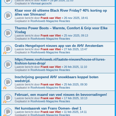
Laatste bericht door
Koen
«
28 jan 2026, 22:03
Geplaatst in
Vismaat gezocht
Klaar voor dé ultieme Black River Friday? 40% korting op
álles van Shimano!
Laatste bericht door
Frank van Vliet
«
26 nov 2025, 18:41
Geplaatst in
Roofvisweb Magazine Reacties
Thermo Power Boots – Warmte, Comfort & Grip voor Elke
Visdag
Laatste bericht door
Frank van Vliet
«
25 nov 2025, 09:13
Geplaatst in
Roofvisweb Magazine Reacties
Gratis Hengelsport nieuws app van de AHV Amsterdam
Laatste bericht door
Frank van Vliet
«
27 feb 2025, 13:47
Geplaatst in
Roofvisweb Magazine Reacties
https://www.roofvisweb.nl/laatste-nieuws/house-of-lures-
fiishion-lures-drop/
Laatste bericht door
Frank van Vliet
«
26 feb 2025, 11:10
Geplaatst in
Roofvisweb Magazine Reacties
Inschrijving geopend AHV snoekbaars koppel boten
wedstrijd.
Laatste bericht door
Frank van Vliet
«
25 feb 2025, 09:30
Geplaatst in
Roofvisweb Magazine Reacties
Februari, een maand van veel nieuws én bevoorradingen!
Laatste bericht door
Frank van Vliet
«
17 feb 2025, 10:13
Geplaatst in
Roofvisweb Magazine Reacties
Het kunstaasrek van Frans Oomen- deel 1
Laatste bericht door
Frank van Vliet
«
11 feb 2025, 14:11
Geplaatst in
Roofvisweb Magazine Reacties