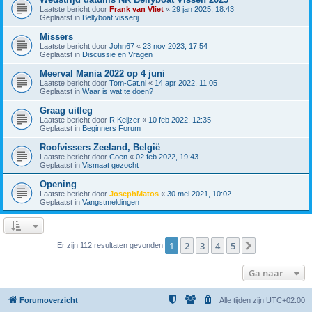
Laatste bericht door
Frank van Vliet
«
29 jan 2025, 18:43
Geplaatst in
Bellyboat visserij
Missers
Laatste bericht door
John67
«
23 nov 2023, 17:54
Geplaatst in
Discussie en Vragen
Meerval Mania 2022 op 4 juni
Laatste bericht door
Tom-Cat.nl
«
14 apr 2022, 11:05
Geplaatst in
Waar is wat te doen?
Graag uitleg
Laatste bericht door
R Keijzer
«
10 feb 2022, 12:35
Geplaatst in
Beginners Forum
Roofvissers Zeeland, België
Laatste bericht door
Coen
«
02 feb 2022, 19:43
Geplaatst in
Vismaat gezocht
Opening
Laatste bericht door
JosephMatos
«
30 mei 2021, 10:02
Geplaatst in
Vangstmeldingen
1
2
3
4
5
Volgende
Er zijn 112 resultaten gevonden
Ga naar
Forumoverzicht
Alle tijden zijn
UTC+02:00