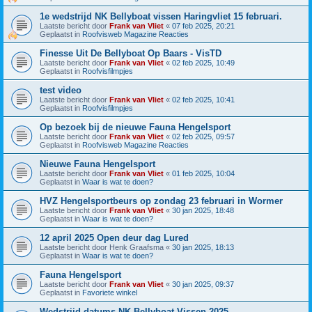
1e wedstrijd NK Bellyboat vissen Haringvliet 15 februari.
Laatste bericht door
Frank van Vliet
«
07 feb 2025, 20:21
Geplaatst in
Roofvisweb Magazine Reacties
Finesse Uit De Bellyboat Op Baars - VisTD
Laatste bericht door
Frank van Vliet
«
02 feb 2025, 10:49
Geplaatst in
Roofvisfilmpjes
test video
Laatste bericht door
Frank van Vliet
«
02 feb 2025, 10:41
Geplaatst in
Roofvisfilmpjes
Op bezoek bij de nieuwe Fauna Hengelsport
Laatste bericht door
Frank van Vliet
«
02 feb 2025, 09:57
Geplaatst in
Roofvisweb Magazine Reacties
Nieuwe Fauna Hengelsport
Laatste bericht door
Frank van Vliet
«
01 feb 2025, 10:04
Geplaatst in
Waar is wat te doen?
HVZ Hengelsportbeurs op zondag 23 februari in Wormer
Laatste bericht door
Frank van Vliet
«
30 jan 2025, 18:48
Geplaatst in
Waar is wat te doen?
12 april 2025 Open deur dag Lured
Laatste bericht door
Henk Graafsma
«
30 jan 2025, 18:13
Geplaatst in
Waar is wat te doen?
Fauna Hengelsport
Laatste bericht door
Frank van Vliet
«
30 jan 2025, 09:37
Geplaatst in
Favoriete winkel
Wedstrijd datums NK Bellyboat Vissen 2025