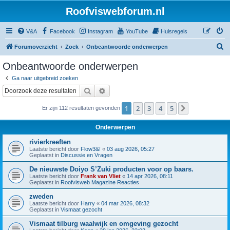
Roofviswebforum.nl
V&A
Facebook
Instagram
YouTube
Huisregels
Z
Forumoverzicht
Zoek
Onbeantwoorde onderwerpen
o
Onbeantwoorde onderwerpen
e
Ga naar uitgebreid zoeken
k
Zoek
Uitgebreid zoeken
1
2
3
4
5
Volgende
Er zijn 112 resultaten gevonden
Onderwerpen
rivierkreeften
Laatste bericht door
Flow3&!
«
03 aug 2026, 05:27
Geplaatst in
Discussie en Vragen
De nieuwste Doiyo S’Zuki producten voor op baars.
Laatste bericht door
Frank van Vliet
«
14 apr 2026, 08:11
Geplaatst in
Roofvisweb Magazine Reacties
zweden
Laatste bericht door
Harry
«
04 mar 2026, 08:32
Geplaatst in
Vismaat gezocht
Vismaat tilburg waalwijk en omgeving gezocht