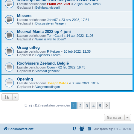
Laatste bericht door
Frank van Vliet
«
29 jan 2025, 18:43
Geplaatst in
Bellyboat visserij
Missers
Laatste bericht door
John67
«
23 nov 2023, 17:54
Geplaatst in
Discussie en Vragen
Meerval Mania 2022 op 4 juni
Laatste bericht door
Tom-Cat.nl
«
14 apr 2022, 11:05
Geplaatst in
Waar is wat te doen?
Graag uitleg
Laatste bericht door
R Keijzer
«
10 feb 2022, 12:35
Geplaatst in
Beginners Forum
Roofvissers Zeeland, België
Laatste bericht door
Coen
«
02 feb 2022, 19:43
Geplaatst in
Vismaat gezocht
Opening
Laatste bericht door
JosephMatos
«
30 mei 2021, 10:02
Geplaatst in
Vangstmeldingen
1
2
3
4
5
Volgende
Er zijn 112 resultaten gevonden
Ga naar
Forumoverzicht
Alle tijden zijn
UTC+02:00