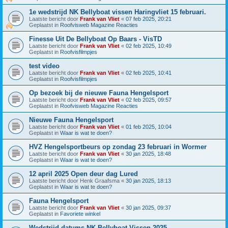
1e wedstrijd NK Bellyboat vissen Haringvliet 15 februari.
Laatste bericht door
Frank van Vliet
«
07 feb 2025, 20:21
Geplaatst in
Roofvisweb Magazine Reacties
Finesse Uit De Bellyboat Op Baars - VisTD
Laatste bericht door
Frank van Vliet
«
02 feb 2025, 10:49
Geplaatst in
Roofvisfilmpjes
test video
Laatste bericht door
Frank van Vliet
«
02 feb 2025, 10:41
Geplaatst in
Roofvisfilmpjes
Op bezoek bij de nieuwe Fauna Hengelsport
Laatste bericht door
Frank van Vliet
«
02 feb 2025, 09:57
Geplaatst in
Roofvisweb Magazine Reacties
Nieuwe Fauna Hengelsport
Laatste bericht door
Frank van Vliet
«
01 feb 2025, 10:04
Geplaatst in
Waar is wat te doen?
HVZ Hengelsportbeurs op zondag 23 februari in Wormer
Laatste bericht door
Frank van Vliet
«
30 jan 2025, 18:48
Geplaatst in
Waar is wat te doen?
12 april 2025 Open deur dag Lured
Laatste bericht door
Henk Graafsma
«
30 jan 2025, 18:13
Geplaatst in
Waar is wat te doen?
Fauna Hengelsport
Laatste bericht door
Frank van Vliet
«
30 jan 2025, 09:37
Geplaatst in
Favoriete winkel
Wedstrijd datums NK Bellyboat Vissen 2025