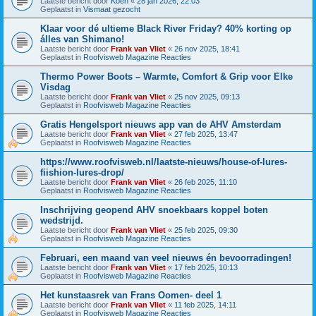
Laatste bericht door
Koen
«
28 jan 2026, 22:03
Geplaatst in
Vismaat gezocht
Klaar voor dé ultieme Black River Friday? 40% korting op
álles van Shimano!
Laatste bericht door
Frank van Vliet
«
26 nov 2025, 18:41
Geplaatst in
Roofvisweb Magazine Reacties
Thermo Power Boots – Warmte, Comfort & Grip voor Elke
Visdag
Laatste bericht door
Frank van Vliet
«
25 nov 2025, 09:13
Geplaatst in
Roofvisweb Magazine Reacties
Gratis Hengelsport nieuws app van de AHV Amsterdam
Laatste bericht door
Frank van Vliet
«
27 feb 2025, 13:47
Geplaatst in
Roofvisweb Magazine Reacties
https://www.roofvisweb.nl/laatste-nieuws/house-of-lures-
fiishion-lures-drop/
Laatste bericht door
Frank van Vliet
«
26 feb 2025, 11:10
Geplaatst in
Roofvisweb Magazine Reacties
Inschrijving geopend AHV snoekbaars koppel boten
wedstrijd.
Laatste bericht door
Frank van Vliet
«
25 feb 2025, 09:30
Geplaatst in
Roofvisweb Magazine Reacties
Februari, een maand van veel nieuws én bevoorradingen!
Laatste bericht door
Frank van Vliet
«
17 feb 2025, 10:13
Geplaatst in
Roofvisweb Magazine Reacties
Het kunstaasrek van Frans Oomen- deel 1
Laatste bericht door
Frank van Vliet
«
11 feb 2025, 14:11
Geplaatst in
Roofvisweb Magazine Reacties