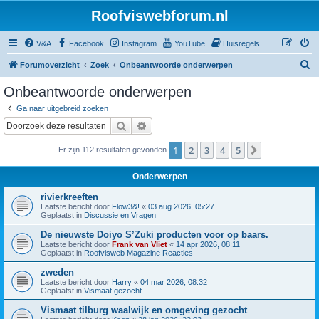
Roofviswebforum.nl
V&A
Facebook
Instagram
YouTube
Huisregels
Z
Forumoverzicht
Zoek
Onbeantwoorde onderwerpen
o
Onbeantwoorde onderwerpen
e
Ga naar uitgebreid zoeken
k
Zoek
Uitgebreid zoeken
1
2
3
4
5
Volgende
Er zijn 112 resultaten gevonden
Onderwerpen
rivierkreeften
Laatste bericht door
Flow3&!
«
03 aug 2026, 05:27
Geplaatst in
Discussie en Vragen
De nieuwste Doiyo S’Zuki producten voor op baars.
Laatste bericht door
Frank van Vliet
«
14 apr 2026, 08:11
Geplaatst in
Roofvisweb Magazine Reacties
zweden
Laatste bericht door
Harry
«
04 mar 2026, 08:32
Geplaatst in
Vismaat gezocht
Vismaat tilburg waalwijk en omgeving gezocht