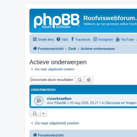
Roofviswebforum.
Welkom op het grootste online Roof
Snelle links
V&A
Facebook
Instagram
YouTube
Forumoverzicht
Zoek
Actieve onderwerpen
Actieve onderwerpen
Ga naar uitgebreid zoeken
Zoek
Uitgebreid zoeken
ONDERWERPEN
rivierkreeften
door
Flow3&!
»
03 aug 2026, 05:27
» in
Discussie en Vragen
Ga naar uitgebreid zoeken
Forumoverzicht