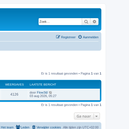
Zoek
Uitgebreid zoeken
Registreer
Aanmelden
Er is 1 resultaat gevonden • Pagina
1
van
1
WEERGAVES
LAATSTE BERICHT
door
Flow3&!
4126
03 aug 2026, 05:27
Er is 1 resultaat gevonden • Pagina
1
van
1
Ga naar
Het team
Leden
Verwijder cookies
Alle tijden zijn
UTC+02:00