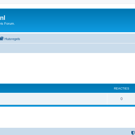
nl
vis Forum.
Huisregels
REACTIES
0