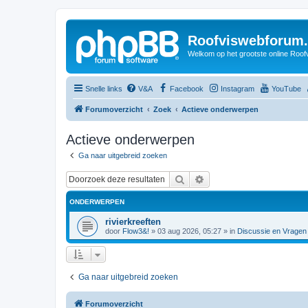
Roofviswebforum.
Welkom op het grootste online Roof
Snelle links
V&A
Facebook
Instagram
YouTube
Forumoverzicht
Zoek
Actieve onderwerpen
Actieve onderwerpen
Ga naar uitgebreid zoeken
Zoek
Uitgebreid zoeken
ONDERWERPEN
rivierkreeften
door
Flow3&!
»
03 aug 2026, 05:27
» in
Discussie en Vragen
Ga naar uitgebreid zoeken
Forumoverzicht