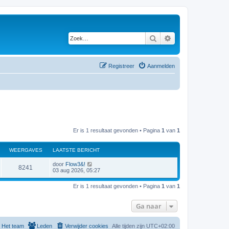
Zoek
Uitgebreid zoeken
Registreer
Aanmelden
Er is 1 resultaat gevonden • Pagina
1
van
1
WEERGAVES
LAATSTE BERICHT
door
Flow3&!
8241
03 aug 2026, 05:27
Er is 1 resultaat gevonden • Pagina
1
van
1
Ga naar
Het team
Leden
Verwijder cookies
Alle tijden zijn
UTC+02:00