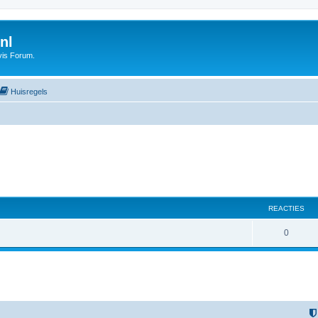
nl
vis Forum.
Huisregels
REACTIES
0