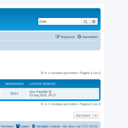
Zoek
Uitgebreid zoeken
Registreer
Aanmelden
Er is 1 resultaat gevonden • Pagina
1
van
1
WEERGAVES
LAATSTE BERICHT
door
Flow3&!
9023
03 aug 2026, 05:27
Er is 1 resultaat gevonden • Pagina
1
van
1
Ga naar
Het team
Leden
Verwijder cookies
Alle tijden zijn
UTC+02:00