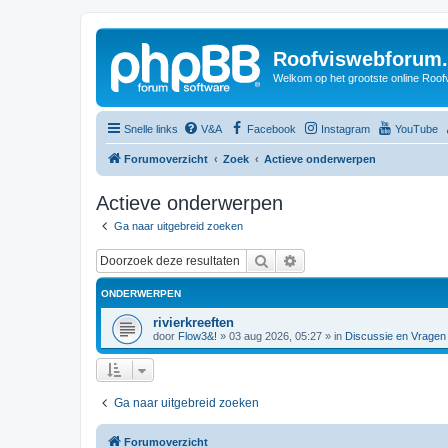
Roofviswebforum.
Welkom op het grootste online Roof
Snelle links
V&A
Facebook
Instagram
YouTube
Forumoverzicht
Zoek
Actieve onderwerpen
Actieve onderwerpen
Ga naar uitgebreid zoeken
Zoek
Uitgebreid zoeken
ONDERWERPEN
rivierkreeften
door
Flow3&!
»
03 aug 2026, 05:27
» in
Discussie en Vragen
Ga naar uitgebreid zoeken
Forumoverzicht