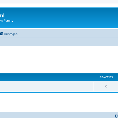
nl
vis Forum.
Huisregels
REACTIES
0