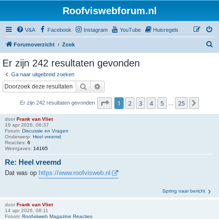
Roofviswebforum.nl
V&A
Facebook
Instagram
YouTube
Huisregels
Z
Forumoverzicht
Zoek
o
Er zijn 242 resultaten gevonden
e
Ga naar uitgebreid zoeken
k
Zoek
Uitgebreid zoeken
Pagina
1
van
25
1
2
3
4
5
25
Volge
Er zijn 242 resultaten gevonden
…
door
Frank van Vliet
16 apr 2026, 06:37
Forum:
Discussie en Vragen
Onderwerp:
Heel vreemd
Reacties:
6
Weergaves:
14165
Re: Heel vreemd
Dat was op
https://www.roofvisweb.nl
Spring naar bericht
door
Frank van Vliet
14 apr 2026, 08:11
Forum:
Roofvisweb Magazine Reacties