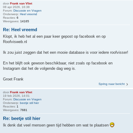
door
Frank van Vliet
08 apr 2026, 16:38
Forum:
Discussie en Vragen
Onderwerp:
Heel vreemd
Reacties:
6
Weergaves:
14165
Re: Heel vreemd
Klopt, ik heb het al een paar keer gepost op facebook en op
Roofvisweb.nl
Ik zou juist zeggen dat het een mooie database is voor iedere roofvisser!
En het blijft ook gewoon beschikbaar, niet zoals op facebook en
Instagram dat het de volgende dag weg is.
Groet Frank
Spring naar bericht
door
Frank van Vliet
19 feb 2026, 14:01
Forum:
Discussie en Vragen
Onderwerp:
beetje stil hier
Reacties:
1
Weergaves:
7681
Re: beetje stil hier
Ik denk dat veel mensen geen tijd hebben om wat te plaatsen