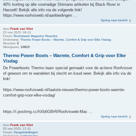
40% korting op álle voorradige Shimano artikelen bij Black River in
Hasselt! Bekijk alle info via de volgende link!
https://www.roofvisweb.nl/aanbiedingen ...
Spring naar bericht
door
Frank van Vliet
25 nov 2025, 09:13
Forum:
Roofvisweb Magazine Reacties
Onderwerp:
Thermo Power Boots – Warmte, Comfort & Grip voor Elke Visdag
Reacties:
0
Weergaves:
10823
Thermo Power Boots – Warmte, Comfort & Grip voor Elke
Visdag
De Powerboots Thermo laars special gemaakt voor de actieve Roofvisser
of gewoon om te wandelen bij slecht en koud weer. Bekijk alle info via de
link!
https://www.roofvisweb.nl/laatste-nieuws/thermo-power-boots-warmte-
comfort-grip-voor-elke-visdag/
https://i.postimg.cc/hXb6GBrR/Roofvisweb-Mac ...
Spring naar bericht
door
Frank van Vliet
05 mar 2025, 21:31
Forum:
Vangstmeldingen
Onderwerp:
poldermuiter