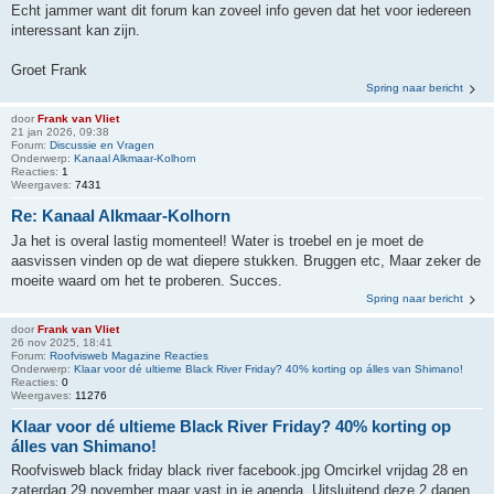
Echt jammer want dit forum kan zoveel info geven dat het voor iedereen
interessant kan zijn.
Groet Frank
Spring naar bericht
door
Frank van Vliet
21 jan 2026, 09:38
Forum:
Discussie en Vragen
Onderwerp:
Kanaal Alkmaar-Kolhorn
Reacties:
1
Weergaves:
7431
Re: Kanaal Alkmaar-Kolhorn
Ja het is overal lastig momenteel! Water is troebel en je moet de
aasvissen vinden op de wat diepere stukken. Bruggen etc, Maar zeker de
moeite waard om het te proberen. Succes.
Spring naar bericht
door
Frank van Vliet
26 nov 2025, 18:41
Forum:
Roofvisweb Magazine Reacties
Onderwerp:
Klaar voor dé ultieme Black River Friday? 40% korting op álles van Shimano!
Reacties:
0
Weergaves:
11276
Klaar voor dé ultieme Black River Friday? 40% korting op
álles van Shimano!
Roofvisweb black friday black river facebook.jpg Omcirkel vrijdag 28 en
zaterdag 29 november maar vast in je agenda. Uitsluitend deze 2 dagen