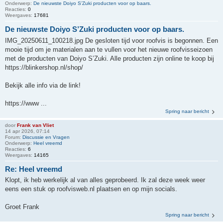
Onderwerp:
De nieuwste Doiyo S’Zuki producten voor op baars.
Reacties:
0
Weergaves:
17681
De nieuwste Doiyo S’Zuki producten voor op baars.
IMG_20250611_100218.jpg De gesloten tijd voor roofvis is begonnen. Een
mooie tijd om je materialen aan te vullen voor het nieuwe roofvisseizoen
met de producten van Doiyo S’Zuki. Alle producten zijn online te koop bij
https://blinkershop.nl/shop/
Bekijk alle info via de link!
https://www ...
Spring naar bericht
door
Frank van Vliet
14 apr 2026, 07:14
Forum:
Discussie en Vragen
Onderwerp:
Heel vreemd
Reacties:
6
Weergaves:
14165
Re: Heel vreemd
Klopt, ik heb werkelijk al van alles geprobeerd. Ik zal deze week weer
eens een stuk op roofvisweb.nl plaatsen en op mijn socials.
Groet Frank
Spring naar bericht