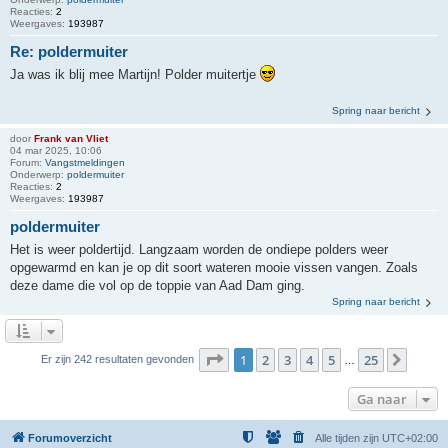
Reacties:
2
Weergaves:
193987
Re: poldermuiter
Ja was ik blij mee Martijn! Polder muitertje
Spring naar bericht
door
Frank van Vliet
04 mar 2025, 10:06
Forum:
Vangstmeldingen
Onderwerp:
poldermuiter
Reacties:
2
Weergaves:
193987
poldermuiter
Het is weer poldertijd. Langzaam worden de ondiepe polders weer
opgewarmd en kan je op dit soort wateren mooie vissen vangen. Zoals
deze dame die vol op de toppie van Aad Dam ging.
Spring naar bericht
Pagina
1
van
25
1
2
3
4
5
25
Volge
Er zijn 242 resultaten gevonden
…
Ga naar
Forumoverzicht
Alle tijden zijn
UTC+02:00