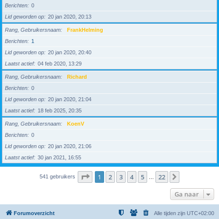
Berichten
0
Lid geworden op
20 jan 2020, 20:13
Rang, Gebruikersnaam
FrankHelming
Berichten
1
Lid geworden op
20 jan 2020, 20:40
Laatst actief
04 feb 2020, 13:29
Rang, Gebruikersnaam
Richard
Berichten
0
Lid geworden op
20 jan 2020, 21:04
Laatst actief
18 feb 2025, 20:35
Rang, Gebruikersnaam
KoenV
Berichten
0
Lid geworden op
20 jan 2020, 21:06
Laatst actief
30 jan 2021, 16:55
Pagina
1
van
22
1
2
3
4
5
22
Volgende
541 gebruikers
…
Ga naar
Forumoverzicht
Alle tijden zijn
UTC+02:00