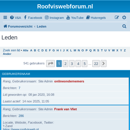
Roofviswebforum.nl
V&A
Facebook
Instagram
YouTube
Huisregels
Z
Forumoverzicht
Leden
o
Leden
e
k
Zoek een lid
•
Alle
A
B
C
D
E
F
G
H
I
J
K
L
M
N
O
P
Q
R
S
T
U
V
W
X
Y
Z
Ander
Pagina
1
van
22
1
2
3
4
5
22
Volgende
541 gebruikers
…
GEBRUIKERSNAAM
Rang, Gebruikersnaam
Site Admin
onlineondernemers
Berichten
7
Lid geworden op
08 jan 2020, 16:08
Laatst actief
14 nov 2025, 11:05
Rang, Gebruikersnaam
Site Admin
Frank van Vliet
Berichten
286
Locatie, Website, Facebook, Twitter
't Zand
https://www.roofvisweb.nl