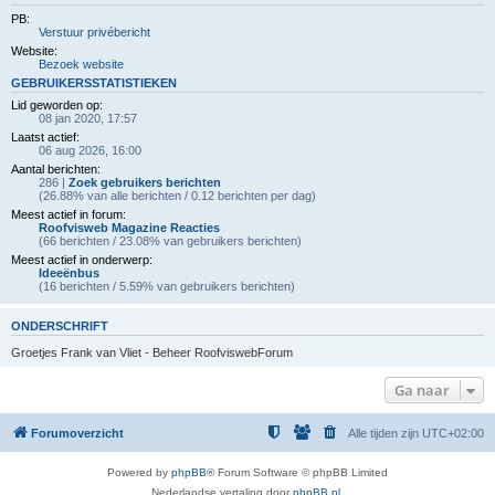
PB:
Verstuur privébericht
Website:
Bezoek website
GEBRUIKERSSTATISTIEKEN
Lid geworden op:
08 jan 2020, 17:57
Laatst actief:
06 aug 2026, 16:00
Aantal berichten:
286 |
Zoek gebruikers berichten
(26.88% van alle berichten / 0.12 berichten per dag)
Meest actief in forum:
Roofvisweb Magazine Reacties
(66 berichten / 23.08% van gebruikers berichten)
Meest actief in onderwerp:
Ideeënbus
(16 berichten / 5.59% van gebruikers berichten)
ONDERSCHRIFT
Groetjes Frank van Vliet - Beheer RoofviswebForum
Ga naar
Forumoverzicht
Alle tijden zijn
UTC+02:00
Powered by
phpBB
® Forum Software © phpBB Limited
Nederlandse vertaling door
phpBB.nl
.