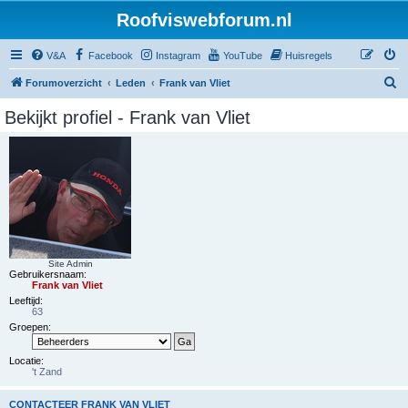
Roofviswebforum.nl
V&A
Facebook
Instagram
YouTube
Huisregels
Z
Forumoverzicht
Leden
Frank van Vliet
o
Bekijkt profiel - Frank van Vliet
e
k
Site Admin
Gebruikersnaam:
Frank van Vliet
Leeftijd:
63
Groepen:
Locatie:
't Zand
CONTACTEER FRANK VAN VLIET