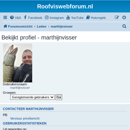
Roofviswebforum.nl
V&A
Facebook
Instagram
YouTube
Huisregels
Z
Forumoverzicht
Leden
marthijnvisser
o
Bekijkt profiel - marthijnvisser
e
k
Gebruikersnaam:
marthijnvisser
Groepen:
CONTACTEER MARTHIJNVISSER
PB:
Verstuur privébericht
GEBRUIKERSSTATISTIEKEN
Lid geworden op: