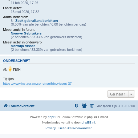
11 feb 2020, 17:26
Laatst actief:
16 mei 2026, 17:32
Aantal berichten:
6 |
Zoek gebruikers berichten
(0.56% van alle berichten / 0.00 berichten per dag)
Meest actief in forum:
Nieuwe Gebruikers
(2 berichten / 33.33% van gebruikers berichten)
Meest actief in onderwerp:
Marthijn Visser
(2 berichten / 33.33% van gebruikers berichten)
ONDERSCHRIFT
#N
FISH
Tijt lijns
https://www.instagram.com/marthijn.visser/
Ga naar
Forumoverzicht
Alle tijden zijn
UTC+02:00
Powered by
phpBB
® Forum Software © phpBB Limited
Nederlandse vertaling door
phpBB.nl
.
Privacy
|
Gebruikersvoorwaarden