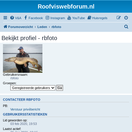
Roofviswebforum.nl
V&A
Facebook
Instagram
YouTube
Huisregels
Z
Forumoverzicht
Leden
rbfoto
o
Bekijkt profiel - rbfoto
e
k
Gebruikersnaam:
rbfoto
Groepen:
CONTACTEER RBFOTO
PB:
Verstuur privébericht
GEBRUIKERSSTATISTIEKEN
Lid geworden op:
03 feb 2020, 19:53
Laatst actief: