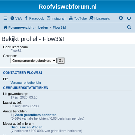
Roofviswebforum.nl
V&A
Facebook
Instagram
YouTube
Huisregels
Z
Forumoverzicht
Leden
Flow3&!
o
Bekijkt profiel - Flow3&!
e
Gebruikersnaam:
k
Flow3&!
Groepen:
CONTACTEER FLOW3&!
PB:
Verstuur privébericht
GEBRUIKERSSTATISTIEKEN
Lid geworden op:
17 jan 2026, 03:16
Laatst actief:
03 aug 2026, 05:30
Aantal berichten:
7 |
Zoek gebruikers berichten
(0.66% van alle berichten / 0.03 berichten per dag)
Meest actief in forum:
Discussie en Vragen
(7 berichten / 100.00% van gebruikers berichten)