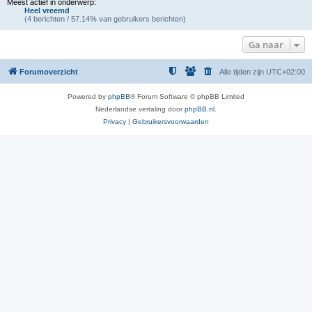
Meest actief in onderwerp:
Heel vreemd
(4 berichten / 57.14% van gebruikers berichten)
Ga naar
Forumoverzicht
Alle tijden zijn
UTC+02:00
Powered by
phpBB
® Forum Software © phpBB Limited
Nederlandse vertaling door
phpBB.nl
.
Privacy
|
Gebruikersvoorwaarden