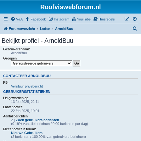
Roofviswebforum.nl
V&A
Facebook
Instagram
YouTube
Huisregels
Z
Forumoverzicht
Leden
ArnoldBuu
o
Bekijkt profiel - ArnoldBuu
e
Gebruikersnaam:
k
ArnoldBuu
Groepen:
CONTACTEER ARNOLDBUU
PB:
Verstuur privébericht
GEBRUIKERSSTATISTIEKEN
Lid geworden op:
13 feb 2025, 22:11
Laatst actief:
22 feb 2025, 10:01
Aantal berichten:
2 |
Zoek gebruikers berichten
(0.19% van alle berichten / 0.00 berichten per dag)
Meest actief in forum:
Nieuwe Gebruikers
(2 berichten / 100.00% van gebruikers berichten)