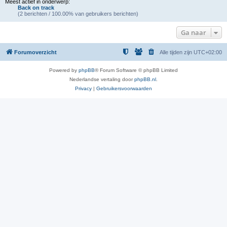
Meest actief in onderwerp:
Back on track
(2 berichten / 100.00% van gebruikers berichten)
Ga naar
Forumoverzicht
Alle tijden zijn
UTC+02:00
Powered by
phpBB
® Forum Software © phpBB Limited
Nederlandse vertaling door
phpBB.nl
.
Privacy
|
Gebruikersvoorwaarden