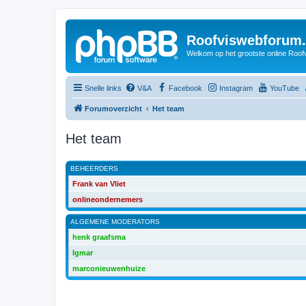
Roofviswebforum.
Welkom op het grootste online Roof
Snelle links
V&A
Facebook
Instagram
YouTube
Forumoverzicht
Het team
Het team
BEHEERDERS
Frank van Vliet
onlineondernemers
ALGEMENE MODERATORS
henk graafsma
Igmar
marconieuwenhuize