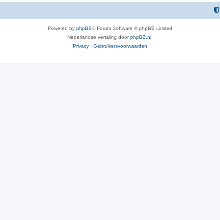
Powered by
phpBB
® Forum Software © phpBB Limited
Nederlandse vertaling door
phpBB.nl
.
Privacy
|
Gebruikersvoorwaarden