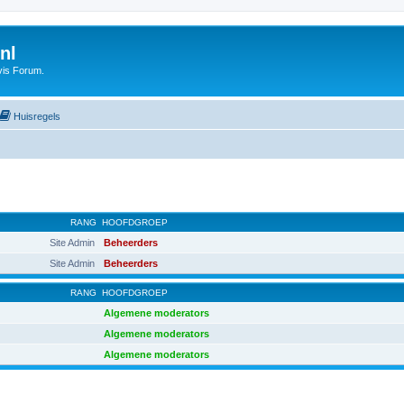
nl
vis Forum.
Huisregels
RANG
HOOFDGROEP
Site Admin
Beheerders
Site Admin
Beheerders
RANG
HOOFDGROEP
Algemene moderators
Algemene moderators
Algemene moderators