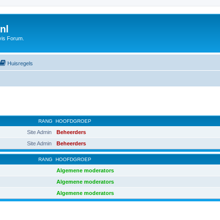
nl
vis Forum.
Huisregels
RANG
HOOFDGROEP
Site Admin
Beheerders
Site Admin
Beheerders
RANG
HOOFDGROEP
Algemene moderators
Algemene moderators
Algemene moderators