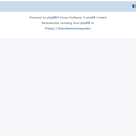
Powered by
phpBB
® Forum Software © phpBB Limited
Nederlandse vertaling door
phpBB.nl
.
Privacy
|
Gebruikersvoorwaarden