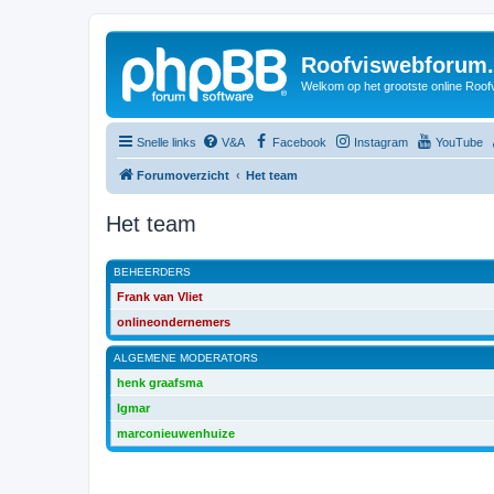
Roofviswebforum.
Welkom op het grootste online Roof
Snelle links
V&A
Facebook
Instagram
YouTube
Forumoverzicht
Het team
Het team
BEHEERDERS
Frank van Vliet
onlineondernemers
ALGEMENE MODERATORS
henk graafsma
Igmar
marconieuwenhuize