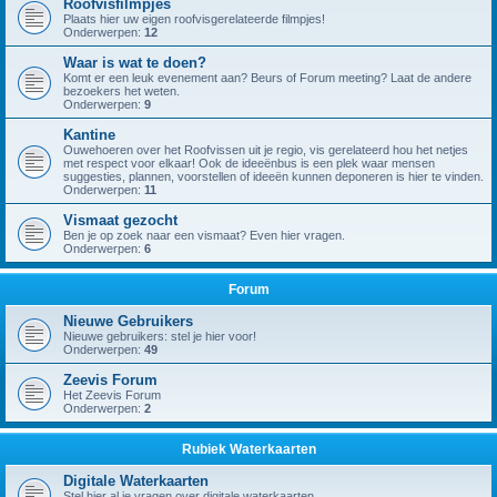
Roofvisfilmpjes
Plaats hier uw eigen roofvisgerelateerde filmpjes!
Onderwerpen:
12
Waar is wat te doen?
Komt er een leuk evenement aan? Beurs of Forum meeting? Laat de andere
bezoekers het weten.
Onderwerpen:
9
Kantine
Ouwehoeren over het Roofvissen uit je regio, vis gerelateerd hou het netjes
met respect voor elkaar! Ook de ideeënbus is een plek waar mensen
suggesties, plannen, voorstellen of ideeën kunnen deponeren is hier te vinden.
Onderwerpen:
11
Vismaat gezocht
Ben je op zoek naar een vismaat? Even hier vragen.
Onderwerpen:
6
Forum
Nieuwe Gebruikers
Nieuwe gebruikers: stel je hier voor!
Onderwerpen:
49
Zeevis Forum
Het Zeevis Forum
Onderwerpen:
2
Rubiek Waterkaarten
Digitale Waterkaarten
Stel hier al je vragen over digitale waterkaarten.