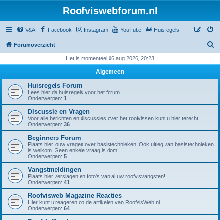
Roofviswebforum.nl
V&A
Facebook
Instagram
YouTube
Huisregels
Z
Forumoverzicht
o
Het is momenteel 06 aug 2026, 20:23
e
Algemeen
k
Huisregels Forum
Lees hier de huisregels voor het forum
Onderwerpen:
1
Discussie en Vragen
Voor alle berichten en discussies over het roofvissen kunt u hier terecht.
Onderwerpen:
36
Beginners Forum
Plaats hier jouw vragen over basistechnieken! Ook uitleg van basistechnieken
is welkom. Geen enkele vraag is dom!
Onderwerpen:
5
Vangstmeldingen
Plaats hier verslagen en foto's van al uw roofvisvangsten!
Onderwerpen:
41
Roofvisweb Magazine Reacties
Hier kunt u reageren op de artikelen van RoofvisWeb.nl
Onderwerpen:
64