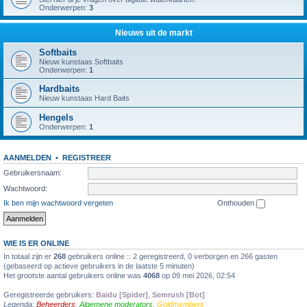
Onderwerpen:
3
Nieuws uit de markt
Softbaits
Nieuw kunstaas Softbaits
Onderwerpen:
1
Hardbaits
Nieuw kunstaas Hard Baits
Hengels
Onderwerpen:
1
AANMELDEN
•
REGISTREER
Gebruikersnaam:
Wachtwoord:
Ik ben mijn wachtwoord vergeten
Onthouden
WIE IS ER ONLINE
In totaal zijn er
268
gebruikers online :: 2 geregistreerd, 0 verborgen en 266 gasten
(gebaseerd op actieve gebruikers in de laatste 5 minuten)
Het grootste aantal gebruikers online was
4068
op 09 mei 2026, 02:54
Geregistreerde gebruikers:
Baidu [Spider]
,
Semrush [Bot]
Legenda:
Beheerders
,
Algemene moderators
,
Goldmembers