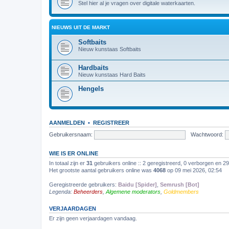
Stel hier al je vragen over digitale waterkaarten.
NIEUWS UIT DE MARKT
Softbaits
Nieuw kunstaas Softbaits
Hardbaits
Nieuw kunstaas Hard Baits
Hengels
AANMELDEN
•
REGISTREER
Gebruikersnaam:
Wachtwoord:
WIE IS ER ONLINE
In totaal zijn er
31
gebruikers online :: 2 geregistreerd, 0 verborgen en 2
Het grootste aantal gebruikers online was
4068
op 09 mei 2026, 02:54
Geregistreerde gebruikers:
Baidu [Spider]
,
Semrush [Bot]
Legenda:
Beheerders
,
Algemene moderators
,
Goldmembers
VERJAARDAGEN
Er zijn geen verjaardagen vandaag.