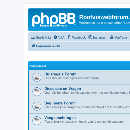
Roofviswebforum.
Welkom op het grootste online Roof
Snelle links
V&A
Facebook
Instagram
YouTube
Forumoverzicht
ALGEMEEN
Huisregels Forum
Lees hier de huisregels voor het forum
Discussie en Vragen
Voor alle berichten en discussies over het roofvissen kunt u h
Beginners Forum
Plaats hier jouw vragen over basistechnieken! Ook uitleg v
Vangstmeldingen
Plaats hier verslagen en foto's van al uw roofvisvangsten!