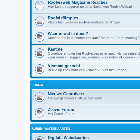
Roofvisweb Magazine Reacties
Hier kunt u reageren op de artikelen van RoofvisWeb.nl
Roofvisfilmpjes
Plaats hier uw eigen roofvisgerelateerde filmpjes!
Waar is wat te doen?
Komt er een leuk evenement aan? Beurs of Forum meeting? 
Kantine
Ouwehoeren over het Roofvissen uit je regio, vis gerelateerd
waar mensen suggesties, plannen, voorstellen of ideeën kunn
Vismaat gezocht
Ben je op zoek naar een vismaat? Even hier vragen.
FORUM
Nieuwe Gebruikers
Nieuwe gebruikers: stel je hier voor!
Zeevis Forum
Het Zeevis Forum
RUBIEK WATERKAARTEN
Digitale Waterkaarten