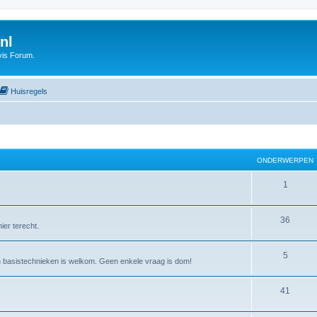
nl
vis Forum.
Huisregels
ONDERWERPEN
1
36
ier terecht.
5
an basistechnieken is welkom. Geen enkele vraag is dom!
41