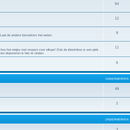
64
12
9
Laat de andere bezoekers het weten.
11
 hou het netjes met respect voor elkaar! Ook de ideeënbus is een plek
en deponeren is hier te vinden.
6
ONDERWERPEN
49
2
ONDERWERPEN
3