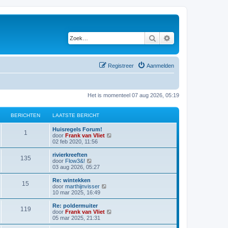
Zoek
Uitgebreid zoeken
Registreer
Aanmelden
Het is momenteel 07 aug 2026, 05:19
BERICHTEN
LAATSTE BERICHT
Huisregels Forum!
1
B
door
Frank van Vliet
e
02 feb 2020, 11:56
k
i
rivierkreeften
135
j
B
door
Flow3&!
k
e
03 aug 2026, 05:27
l
k
a
i
Re: wintekken
15
a
j
B
door
marthijnvisser
t
k
e
10 mar 2025, 16:49
s
l
k
t
a
i
Re: poldermuiter
e
119
a
j
B
door
Frank van Vliet
b
t
k
e
05 mar 2025, 21:31
e
s
l
k
r
t