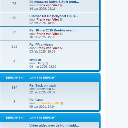
a
i
De nieuwste Doiyo S’Zuki prod…
i
e
72
a
j
B
door
Frank van Vliet
c
b
t
k
e
14 apr 2026, 08:11
h
e
s
l
k
t
r
t
a
i
Finesse Uit De Bellyboat Op B…
i
e
30
a
j
B
door
Frank van Vliet
c
b
t
k
e
02 feb 2025, 10:49
h
e
s
l
k
t
r
t
a
i
Re: 10 mei 2025 Roofvis event…
i
e
17
a
j
B
door
Frank van Vliet
c
b
t
k
e
16 feb 2025, 15:00
h
e
s
l
k
t
r
t
a
i
Re: PR prikbord!
i
e
252
a
j
B
door
Frank van Vliet
c
b
t
k
e
03 feb 2025, 19:05
h
e
s
l
k
t
r
t
a
i
zweden
i
e
a
6
j
B
door
Harry
c
b
t
k
e
04 mar 2026, 08:32
h
e
s
l
k
t
r
t
a
i
i
e
a
j
c
BERICHTEN
LAATSTE BERICHT
b
t
k
h
e
s
l
t
r
Re: Back on track
t
a
114
i
B
door
ArnoldBuu
e
a
c
e
22 feb 2025, 09:59
b
t
h
k
e
s
t
i
r
Re: Geep
t
3
j
i
B
door
johanvdsluis87
e
k
c
e
09 apr 2021, 14:04
b
l
h
k
e
a
t
i
r
a
j
BERICHTEN
LAATSTE BERICHT
i
t
k
c
s
l
h
Video uitleg over de Humminbi…
t
a
5