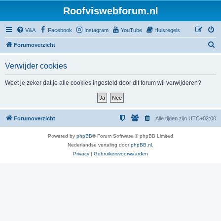
Roofviswebforum.nl
V&A
Facebook
Instagram
YouTube
Huisregels
Z
Forumoverzicht
o
Verwijder cookies
e
k
Weet je zeker dat je alle cookies ingesteld door dit forum wil verwijderen?
Forumoverzicht
Alle tijden zijn
UTC+02:00
Powered by
phpBB
® Forum Software © phpBB Limited
Nederlandse vertaling door
phpBB.nl
.
Privacy
|
Gebruikersvoorwaarden