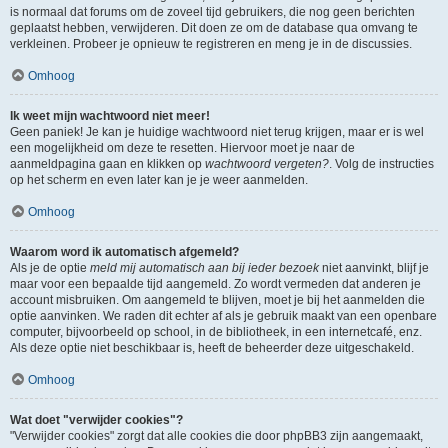
is normaal dat forums om de zoveel tijd gebruikers, die nog geen berichten
geplaatst hebben, verwijderen. Dit doen ze om de database qua omvang te
verkleinen. Probeer je opnieuw te registreren en meng je in de discussies.
Omhoog
Ik weet mijn wachtwoord niet meer!
Geen paniek! Je kan je huidige wachtwoord niet terug krijgen, maar er is wel
een mogelijkheid om deze te resetten. Hiervoor moet je naar de
aanmeldpagina gaan en klikken op
wachtwoord vergeten?
. Volg de instructies
op het scherm en even later kan je je weer aanmelden.
Omhoog
Waarom word ik automatisch afgemeld?
Als je de optie
meld mij automatisch aan bij ieder bezoek
niet aanvinkt, blijf je
maar voor een bepaalde tijd aangemeld. Zo wordt vermeden dat anderen je
account misbruiken. Om aangemeld te blijven, moet je bij het aanmelden die
optie aanvinken. We raden dit echter af als je gebruik maakt van een openbare
computer, bijvoorbeeld op school, in de bibliotheek, in een internetcafé, enz.
Als deze optie niet beschikbaar is, heeft de beheerder deze uitgeschakeld.
Omhoog
Wat doet "verwijder cookies"?
"Verwijder cookies" zorgt dat alle cookies die door phpBB3 zijn aangemaakt,