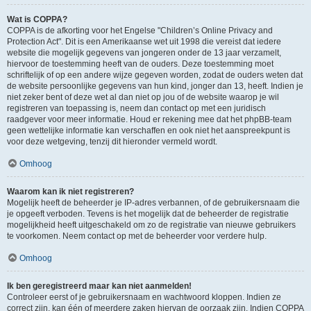
Wat is COPPA?
COPPA is de afkorting voor het Engelse "Children’s Online Privacy and
Protection Act". Dit is een Amerikaanse wet uit 1998 die vereist dat iedere
website die mogelijk gegevens van jongeren onder de 13 jaar verzamelt,
hiervoor de toestemming heeft van de ouders. Deze toestemming moet
schriftelijk of op een andere wijze gegeven worden, zodat de ouders weten dat
de website persoonlijke gegevens van hun kind, jonger dan 13, heeft. Indien je
niet zeker bent of deze wet al dan niet op jou of de website waarop je wil
registreren van toepassing is, neem dan contact op met een juridisch
raadgever voor meer informatie. Houd er rekening mee dat het phpBB-team
geen wettelijke informatie kan verschaffen en ook niet het aanspreekpunt is
voor deze wetgeving, tenzij dit hieronder vermeld wordt.
Omhoog
Waarom kan ik niet registreren?
Mogelijk heeft de beheerder je IP-adres verbannen, of de gebruikersnaam die
je opgeeft verboden. Tevens is het mogelijk dat de beheerder de registratie
mogelijkheid heeft uitgeschakeld om zo de registratie van nieuwe gebruikers
te voorkomen. Neem contact op met de beheerder voor verdere hulp.
Omhoog
Ik ben geregistreerd maar kan niet aanmelden!
Controleer eerst of je gebruikersnaam en wachtwoord kloppen. Indien ze
correct zijn, kan één of meerdere zaken hiervan de oorzaak zijn. Indien COPPA