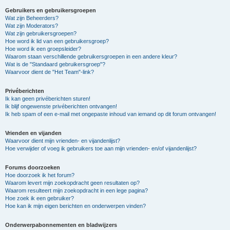
Gebruikers en gebruikersgroepen
Wat zijn Beheerders?
Wat zijn Moderators?
Wat zijn gebruikersgroepen?
Hoe word ik lid van een gebruikersgroep?
Hoe word ik een groepsleider?
Waarom staan verschillende gebruikersgroepen in een andere kleur?
Wat is de "Standaard gebruikersgroep"?
Waarvoor dient de "Het Team"-link?
Privéberichten
Ik kan geen privéberichten sturen!
Ik blijf ongewenste privéberichten ontvangen!
Ik heb spam of een e-mail met ongepaste inhoud van iemand op dit forum ontvangen!
Vrienden en vijanden
Waarvoor dient mijn vrienden- en vijandenlijst?
Hoe verwijder of voeg ik gebruikers toe aan mijn vrienden- en/of vijandenlijst?
Forums doorzoeken
Hoe doorzoek ik het forum?
Waarom levert mijn zoekopdracht geen resultaten op?
Waarom resulteert mijn zoekopdracht in een lege pagina?
Hoe zoek ik een gebruiker?
Hoe kan ik mijn eigen berichten en onderwerpen vinden?
Onderwerpabonnementen en bladwijzers