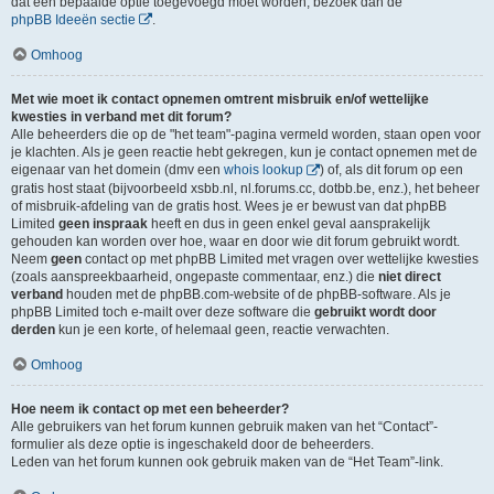
dat een bepaalde optie toegevoegd moet worden, bezoek dan de
phpBB Ideeën sectie
.
Omhoog
Met wie moet ik contact opnemen omtrent misbruik en/of wettelijke
kwesties in verband met dit forum?
Alle beheerders die op de "het team"-pagina vermeld worden, staan open voor
je klachten. Als je geen reactie hebt gekregen, kun je contact opnemen met de
eigenaar van het domein (dmv een
whois lookup
) of, als dit forum op een
gratis host staat (bijvoorbeeld xsbb.nl, nl.forums.cc, dotbb.be, enz.), het beheer
of misbruik-afdeling van de gratis host. Wees je er bewust van dat phpBB
Limited
geen inspraak
heeft en dus in geen enkel geval aansprakelijk
gehouden kan worden over hoe, waar en door wie dit forum gebruikt wordt.
Neem
geen
contact op met phpBB Limited met vragen over wettelijke kwesties
(zoals aanspreekbaarheid, ongepaste commentaar, enz.) die
niet direct
verband
houden met de phpBB.com-website of de phpBB-software. Als je
phpBB Limited toch e-mailt over deze software die
gebruikt wordt door
derden
kun je een korte, of helemaal geen, reactie verwachten.
Omhoog
Hoe neem ik contact op met een beheerder?
Alle gebruikers van het forum kunnen gebruik maken van het “Contact”-
formulier als deze optie is ingeschakeld door de beheerders.
Leden van het forum kunnen ook gebruik maken van de “Het Team”-link.