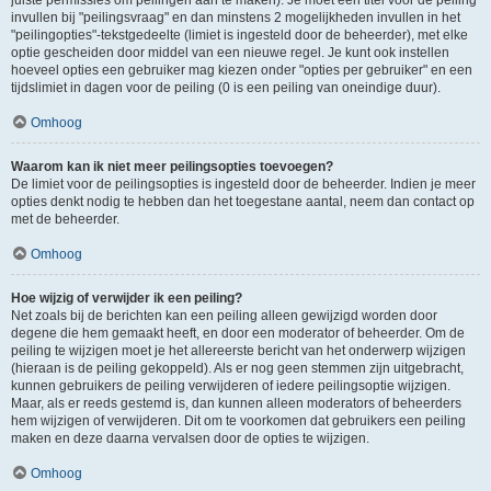
juiste permissies om peilingen aan te maken). Je moet een titel voor de peiling
invullen bij "peilingsvraag" en dan minstens 2 mogelijkheden invullen in het
"peilingopties"-tekstgedeelte (limiet is ingesteld door de beheerder), met elke
optie gescheiden door middel van een nieuwe regel. Je kunt ook instellen
hoeveel opties een gebruiker mag kiezen onder "opties per gebruiker" en een
tijdslimiet in dagen voor de peiling (0 is een peiling van oneindige duur).
Omhoog
Waarom kan ik niet meer peilingsopties toevoegen?
De limiet voor de peilingsopties is ingesteld door de beheerder. Indien je meer
opties denkt nodig te hebben dan het toegestane aantal, neem dan contact op
met de beheerder.
Omhoog
Hoe wijzig of verwijder ik een peiling?
Net zoals bij de berichten kan een peiling alleen gewijzigd worden door
degene die hem gemaakt heeft, en door een moderator of beheerder. Om de
peiling te wijzigen moet je het allereerste bericht van het onderwerp wijzigen
(hieraan is de peiling gekoppeld). Als er nog geen stemmen zijn uitgebracht,
kunnen gebruikers de peiling verwijderen of iedere peilingsoptie wijzigen.
Maar, als er reeds gestemd is, dan kunnen alleen moderators of beheerders
hem wijzigen of verwijderen. Dit om te voorkomen dat gebruikers een peiling
maken en deze daarna vervalsen door de opties te wijzigen.
Omhoog