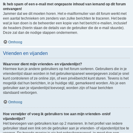
Ik heb spam of een e-mail met ongepaste inhoud van iemand op dit forum
ontvangen!
Jammer dat we dit moeten horen. Het e-mailformulier van dit forum werkt met
een aantal technieken om zenders van zulke berichten te traceren. Het beste
wat je kan doen is de beheerder een kopie van het bericht e-mailen, inclusief
de headers (hierin staan de details van de gebruiker die de e-mail stuurde).
Deze zal dan de nodige stappen ondernemen.
Omhoog
Vrienden en vijanden
Waarvoor dient mijn vrienden- en vijandenlijst?
Hiermee kun je andere gebruikers op het forum sorteren. Gebruikers die in je
vriendenlijst staan worden in het gebruikerspaneel weergegeven zodat je snel
kunt controleren of ze online zijn, of een privébericht kunt sturen. Tevens is het
mogelijk dat hun berichten, in je huidige stijl, gemarkeerd worden. Als je een
gebruiker aan je vijandenlijst toevoegt, worden zijn of haar berichten
standaard verborgen.
Omhoog
Hoe verwijder of voeg ik gebruikers toe aan mijn vrienden- en/of
vijandenlijst?
Het toevoegen van gebruikers kan op 2 manieren. In het profiel van iedere
gebruiker staat een link om de gebruiker aan je vrienden- of vijandenlijst toe te