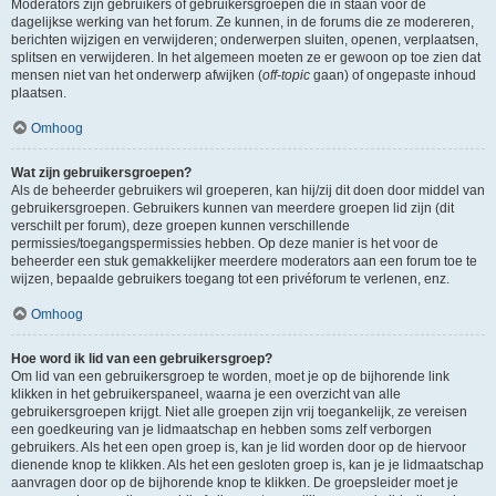
Moderators zijn gebruikers of gebruikersgroepen die in staan voor de
dagelijkse werking van het forum. Ze kunnen, in de forums die ze modereren,
berichten wijzigen en verwijderen; onderwerpen sluiten, openen, verplaatsen,
splitsen en verwijderen. In het algemeen moeten ze er gewoon op toe zien dat
mensen niet van het onderwerp afwijken (
off-topic
gaan) of ongepaste inhoud
plaatsen.
Omhoog
Wat zijn gebruikersgroepen?
Als de beheerder gebruikers wil groeperen, kan hij/zij dit doen door middel van
gebruikersgroepen. Gebruikers kunnen van meerdere groepen lid zijn (dit
verschilt per forum), deze groepen kunnen verschillende
permissies/toegangspermissies hebben. Op deze manier is het voor de
beheerder een stuk gemakkelijker meerdere moderators aan een forum toe te
wijzen, bepaalde gebruikers toegang tot een privéforum te verlenen, enz.
Omhoog
Hoe word ik lid van een gebruikersgroep?
Om lid van een gebruikersgroep te worden, moet je op de bijhorende link
klikken in het gebruikerspaneel, waarna je een overzicht van alle
gebruikersgroepen krijgt. Niet alle groepen zijn vrij toegankelijk, ze vereisen
een goedkeuring van je lidmaatschap en hebben soms zelf verborgen
gebruikers. Als het een open groep is, kan je lid worden door op de hiervoor
dienende knop te klikken. Als het een gesloten groep is, kan je je lidmaatschap
aanvragen door op de bijhorende knop te klikken. De groepsleider moet je