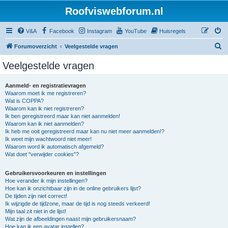
Roofviswebforum.nl
V&A
Facebook
Instagram
YouTube
Huisregels
Z
Forumoverzicht
Veelgestelde vragen
o
Veelgestelde vragen
e
k
Aanmeld- en registratievragen
Waarom moet ik me registreren?
Wat is COPPA?
Waarom kan ik niet registreren?
Ik ben geregistreerd maar kan niet aanmelden!
Waarom kan ik niet aanmelden?
Ik heb me ooit geregistreerd maar kan nu niet meer aanmelden!?
Ik weet mijn wachtwoord niet meer!
Waarom word ik automatisch afgemeld?
Wat doet "verwijder cookies"?
Gebruikersvoorkeuren en instellingen
Hoe verander ik mijn instellingen?
Hoe kan ik onzichtbaar zijn in de online gebruikers lijst?
De tijden zijn niet correct!
Ik wijzigde de tijdzone, maar de tijd is nog steeds verkeerd!
Mijn taal zit niet in de lijst!
Wat zijn de afbeeldingen naast mijn gebruikersnaam?
Hoe kan ik een avatar instellen?