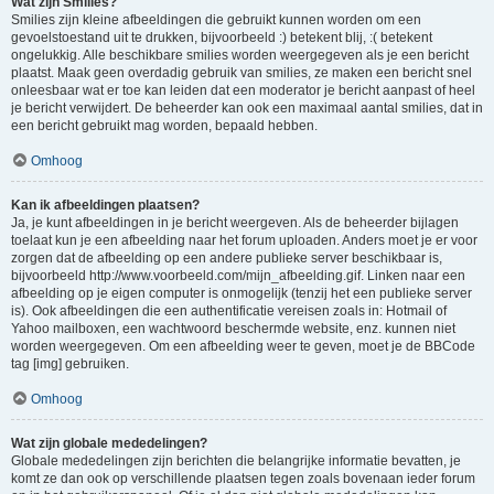
Wat zijn Smilies?
Smilies zijn kleine afbeeldingen die gebruikt kunnen worden om een
gevoelstoestand uit te drukken, bijvoorbeeld :) betekent blij, :( betekent
ongelukkig. Alle beschikbare smilies worden weergegeven als je een bericht
plaatst. Maak geen overdadig gebruik van smilies, ze maken een bericht snel
onleesbaar wat er toe kan leiden dat een moderator je bericht aanpast of heel
je bericht verwijdert. De beheerder kan ook een maximaal aantal smilies, dat in
een bericht gebruikt mag worden, bepaald hebben.
Omhoog
Kan ik afbeeldingen plaatsen?
Ja, je kunt afbeeldingen in je bericht weergeven. Als de beheerder bijlagen
toelaat kun je een afbeelding naar het forum uploaden. Anders moet je er voor
zorgen dat de afbeelding op een andere publieke server beschikbaar is,
bijvoorbeeld http://www.voorbeeld.com/mijn_afbeelding.gif. Linken naar een
afbeelding op je eigen computer is onmogelijk (tenzij het een publieke server
is). Ook afbeeldingen die een authentificatie vereisen zoals in: Hotmail of
Yahoo mailboxen, een wachtwoord beschermde website, enz. kunnen niet
worden weergegeven. Om een afbeelding weer te geven, moet je de BBCode
tag [img] gebruiken.
Omhoog
Wat zijn globale mededelingen?
Globale mededelingen zijn berichten die belangrijke informatie bevatten, je
komt ze dan ook op verschillende plaatsen tegen zoals bovenaan ieder forum