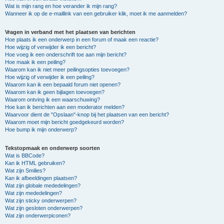
Wat is mijn rang en hoe verander ik mijn rang?
Wanneer ik op de e-maillink van een gebruiker klik, moet ik me aanmelden?
Vragen in verband met het plaatsen van berichten
Hoe plaats ik een onderwerp in een forum of maak een reactie?
Hoe wijzig of verwijder ik een bericht?
Hoe voeg ik een onderschrift toe aan mijn bericht?
Hoe maak ik een peiling?
Waarom kan ik niet meer peilingsopties toevoegen?
Hoe wijzig of verwijder ik een peiling?
Waarom kan ik een bepaald forum niet openen?
Waarom kan ik geen bijlagen toevoegen?
Waarom ontving ik een waarschuwing?
Hoe kan ik berichten aan een moderator melden?
Waarvoor dient de "Opslaan"-knop bij het plaatsen van een bericht?
Waarom moet mijn bericht goedgekeurd worden?
Hoe bump ik mijn onderwerp?
Tekstopmaak en onderwerp soorten
Wat is BBCode?
Kan ik HTML gebruiken?
Wat zijn Smilies?
Kan ik afbeeldingen plaatsen?
Wat zijn globale mededelingen?
Wat zijn mededelingen?
Wat zijn sticky onderwerpen?
Wat zijn gesloten onderwerpen?
Wat zijn onderwerpiconen?