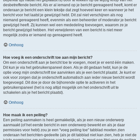
beperkte tijd nadat het geplaatst is) door te klikken op de
wijzig
knop van het
desbetreffende bericht. Als er al iemand op je bericht gereageerd heeft, komt er
onderaan je bericht een klein tekstje dat zegt hoeveel keer en wanneer je het
bericht voor het laatst je gewijzigd hebt. Dit zal niet verschijnen als nog
niemand gereageerd heeft, evenmin als een beheerder of moderator je bericht
gewijzigd heeft. Zij kunnen wel een mededeling toevoegen, waarom ze je
bericht gewijzigd hebben. Het verwijderen van een bericht is niet meer
mogelijk zodra er iemand op gereageerd heeft.
Omhoog
Hoe voeg ik een onderschrift toe aan mijn bericht?
Om een onderschrift aan je bericht toe te voegen, moet je er eerst één maken.
Dit kun je via het gebruikerspaneel doen. Als je dit gedaan hebt, kun je de
optie
voeg mijn onderschrift toe
aanvinken als je een bericht plaatst. Je kunt er
ook voor zorgen dat je onderschrift automatisch aan ieder nieuw bericht wordt
toegevoegd. Dit doe je door de bijhorende optie te activeren in het
gebruikerspaneel (het is nog altijd mogelijk om het onderschrift uit te
schakelen als je het bericht plaatst).
Omhoog
Hoe maak ik een peiling?
Een peiling aanmaken is heel gemakkelijk, als je een nieuw onderwerp
aanmaakt (of het eerste bericht in een onderwerp bewerkt en als je daar
permissies voor hebt) zou je een "voeg peiling toe" tabblad moeten zien
onderaan het berichten-gedeelte (als je dit tabblad niet kan zien, heb je niet de