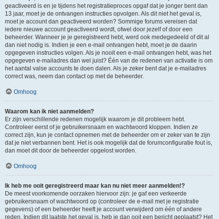
geactiveerd is en je tijdens het registratieproces opgaf dat je jonger bent dan
13 jaar, moet je de ontvangen instructies opvolgen. Als dit niet het geval is,
moet je account dan geactiveerd worden? Sommige forums vereisen dat
iedere nieuwe account geactiveerd wordt, ofwel door jezelf of door een
beheerder. Wanneer je je geregistreerd hebt, werd ook medegedeeld of dit al
dan niet nodig is. Indien je een e-mail ontvangen hebt, moet je de daarin
opgegeven instructies volgen. Als je nooit een e-mail ontvangen hebt, was het
opgegeven e-mailadres dan wel juist? Één van de redenen van activatie is om
het aantal valse accounts te doen dalen. Als je zeker bent dat je e-mailadres
correct was, neem dan contact op met de beheerder.
Omhoog
Waarom kan ik niet aanmelden?
Er zijn verschillende redenen mogelijk waarom je dit probleem hebt.
Controleer eerst of je gebruikersnaam en wachtwoord kloppen. Indien ze
correct zijn, kun je contact opnemen met de beheerder om er zeker van te zijn
dat je niet verbannen bent. Het is ook mogelijk dat de forumconfiguratie fout is,
dan moet dit door de beheerder opgelost worden.
Omhoog
Ik heb me ooit geregistreerd maar kan nu niet meer aanmelden!?
De meest voorkomende oorzaken hiervoor zijn: je gaf een verkeerde
gebruikersnaam of wachtwoord op (controleer de e-mail met je registratie
gegevens) of een beheerder heeft je account verwijderd om één of andere
reden. Indien dit laatste het geval is, heb je dan ooit een bericht geplaatst? Het