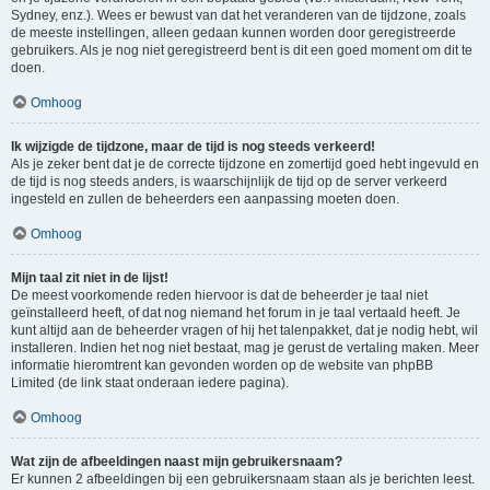
Sydney, enz.). Wees er bewust van dat het veranderen van de tijdzone, zoals
de meeste instellingen, alleen gedaan kunnen worden door geregistreerde
gebruikers. Als je nog niet geregistreerd bent is dit een goed moment om dit te
doen.
Omhoog
Ik wijzigde de tijdzone, maar de tijd is nog steeds verkeerd!
Als je zeker bent dat je de correcte tijdzone en zomertijd goed hebt ingevuld en
de tijd is nog steeds anders, is waarschijnlijk de tijd op de server verkeerd
ingesteld en zullen de beheerders een aanpassing moeten doen.
Omhoog
Mijn taal zit niet in de lijst!
De meest voorkomende reden hiervoor is dat de beheerder je taal niet
geïnstalleerd heeft, of dat nog niemand het forum in je taal vertaald heeft. Je
kunt altijd aan de beheerder vragen of hij het talenpakket, dat je nodig hebt, wil
installeren. Indien het nog niet bestaat, mag je gerust de vertaling maken. Meer
informatie hieromtrent kan gevonden worden op de website van phpBB
Limited (de link staat onderaan iedere pagina).
Omhoog
Wat zijn de afbeeldingen naast mijn gebruikersnaam?
Er kunnen 2 afbeeldingen bij een gebruikersnaam staan als je berichten leest.