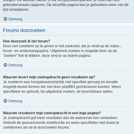
voegen. De tweede manier is via het gebruikerspaneel, je moet dan een
gebruikersnaam opgeven. Op dezelfde pagina kun je gebruikers weer van de
lijst verwijderen.
Omhoog
Forums doorzoeken
Hoe doorzoek ik het forum?
Door een zoekterm op te geven in het zoekveld, die je vindt op de index-,
forum- en onderwerppagina. Uitgebreid zoeken is mogelijk door op de
"zoeken" link te klikken, deze vind je op iedere pagina.
Omhoog
Waarom levert mijn zoekopdracht geen resultaten op?
Je zoekterm was hoogstwaarschijnlijk niet specifiek genoeg en bevatte
mogelijk teveel termen die niet door phpBB3 geïndexeerd worden. Wees
specifieker en gebruik, bij uitgebreid zoeken, de beschikbare opties.
Omhoog
Waarom resulteert mijn zoekopdracht in een lege pagina?
Je zoekopdracht gaf meer resultaten dan de webserver kon verwerken.
Gebruik de geavanceerde zoekfunctie en wees specifieker met zowel je
zoektermen als de te doorzoeken forums.