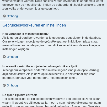
weer verwijderd worden. Deze cookies zorgen ervoor dat je aangemeld wordt
en geven ook de mogelijkheid, indien de beheerder dit heeft inschakeld, om te
zien welke onderwerpen je al gelezen hebt.
Omhoog
Gebruikersvoorkeuren en instellingen
Hoe verander ik mijn instellingen?
Als je geregistreerd bent, worden al je gegevens opgeslagen in de database.
Om ze te wijzigen moet je op de
gebruikerspaneel
link klikken (deze staat
meestal bovenaan op de pagina, maar dit kan verschillen), daarna kun je je
instellingen wijzigen.
Omhoog
Hoe kan ik onzichtbaar zijn in de online gebruikers lijst?
In het gebruikerspaneel onder "foruminstellingen", vind je de optie
Verberg
mijn online status
. Als je deze optie activeert zul je onzichtbaar zijn voor
iedereen, behalve voor beheerders, moderators en jezelf.
Omhoog
De tijden zijn niet correct!
Het is mogelijk dat de tijd die gegeven wordt van een andere tijdzone is dan
waarin jij woont. Als dit het geval is, moet je naar het gebruikerspaneel gaan
en je tijdzone veranderen in een bepaald gebied (vb: Amsterdam, New York,