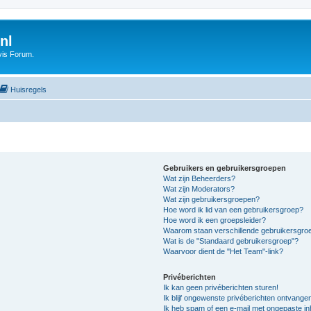
nl
vis Forum.
Huisregels
Gebruikers en gebruikersgroepen
Wat zijn Beheerders?
Wat zijn Moderators?
Wat zijn gebruikersgroepen?
Hoe word ik lid van een gebruikersgroep?
Hoe word ik een groepsleider?
Waarom staan verschillende gebruikersgroe
Wat is de "Standaard gebruikersgroep"?
Waarvoor dient de "Het Team"-link?
Privéberichten
Ik kan geen privéberichten sturen!
Ik blijf ongewenste privéberichten ontvange
Ik heb spam of een e-mail met ongepaste i