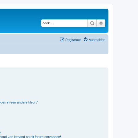
Zoek
Uitgebreid zoeken
Registreer
Aanmelden
pen in een andere kleur?
n!
nhoud van iemand op dit forum ontvangen!