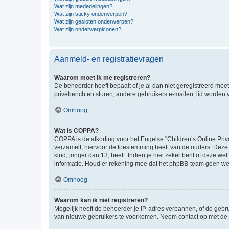
Wat zijn mededelingen?
Wat zijn sticky onderwerpen?
Wat zijn gesloten onderwerpen?
Wat zijn onderwerpiconen?
Aanmeld- en registratievragen
Waarom moet ik me registreren?
De beheerder heeft bepaalt of je al dan niet geregistreerd moet
privéberichten sturen, andere gebruikers e-mailen, lid worden
Omhoog
Wat is COPPA?
COPPA is de afkorting voor het Engelse "Children’s Online Priv
verzamelt, hiervoor de toestemming heeft van de ouders. Deze
kind, jonger dan 13, heeft. Indien je niet zeker bent of deze w
informatie. Houd er rekening mee dat het phpBB-team geen wette
Omhoog
Waarom kan ik niet registreren?
Mogelijk heeft de beheerder je IP-adres verbannen, of de gebru
van nieuwe gebruikers te voorkomen. Neem contact op met de 