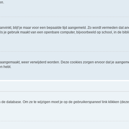
en.
aanvinkt, blijf je maar voor een bepaalde tijd aangemeld. Zo wordt vermeden dat a
ls je gebruik maakt van een openbare computer, bijvoorbeeld op school, in de biblio
ijn aangemaakt, weer verwijderd worden. Deze cookies zorgen ervoor dat je aangem
en hebt.
n de database. Om ze te wijzigen moet je op de
gebruikerspaneel
link klikken (dez