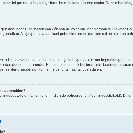
e, meestal grotere, afbeelding staan, beter bekend als een avatar. Deze afbeelding 
oegen door gebruik te maken van één van de volgende vier methodes: Gravatar, Gale
n gebruiken. Als je geen avatars kunt gebruiken, neem dan contact op met een beh
indicatie over het aantal berchten dat je hebt gemaakt of om bepaalde gebruikers 
d worden door een beheerder. Nu moet je natuurlijk het forum niet beginnen te sp
en beheerder of moderator kunnen je berichten aantal doen dalen.
k me aanmelden?
t ingebouwde e-mailformulier (indien de beheerder dit heeft ingeschakeld). Dit o
en
ie?