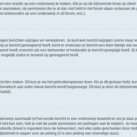
om een reactie op een onderwerp te maken, klik je op de bijhorende knop op ofwe
an aanmaken, de permissies die je al dan niet hebt in het forum staan onderaan de
et antwoorden op een onderwerp in dit forum, enz.
).
eigen berichten wijzigen en verwijderen. Je kunt een bericht wijzigen (soms maar voo
p je bericht gereageerd heeft, komt er onderaan je bericht een klein tekstje dat ze
ageerd heeft, evenmin als een beheerder of moderator je bericht gewijzigd heeft. 
r mogelijk zodra er iemand op gereageerd heeft.
rst één maken. Dit kun je via het gebruikerspaneel doen. Als je dit gedaan hebt, ku
automatisch aan ieder nieuw bericht wordt toegevoegd. Dit doe je door de bijhorende 
laatst).
erwerp aanmaakt (of het eerste bericht in een onderwerp bewerkt en als je daar pe
niet kan zien, heb je niet de juiste permissies om peilingen aan te maken). Je moet 
edeelte (limiet is ingesteld door de beheerder), met elke optie gescheiden door mi
jdslimiet in dagen voor de peiling (0 is een peiling van oneindige duur).