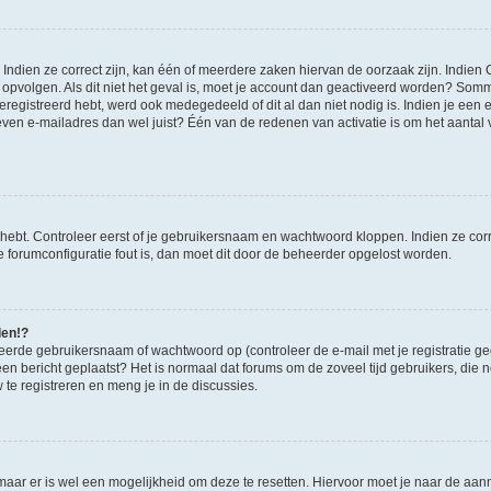
ndien ze correct zijn, kan één of meerdere zaken hiervan de oorzaak zijn. Indien C
es opvolgen. Als dit niet het geval is, moet je account dan geactiveerd worden? S
geregistreerd hebt, werd ook medegedeeld of dit al dan niet nodig is. Indien je een
ven e-mailadres dan wel juist? Één van de redenen van activatie is om het aantal va
 hebt. Controleer eerst of je gebruikersnaam en wachtwoord kloppen. Indien ze cor
 de forumconfiguratie fout is, dan moet dit door de beheerder opgelost worden.
den!?
eerde gebruikersnaam of wachtwoord op (controleer de e-mail met je registratie g
it een bericht geplaatst? Het is normaal dat forums om de zoveel tijd gebruikers, di
e registreren en meng je in de discussies.
 maar er is wel een mogelijkheid om deze te resetten. Hiervoor moet je naar de a