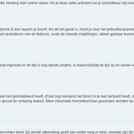
ptie
Verberg mijn online status
. Als je deze optie activeert zul je onzichtbaar zijn 
jdzone is dan waarin jij woont. Als dit het geval is, moet je naar het gebruikerspan
t veranderen van de tijdzone, zoals de meeste instellingen, alleen gedaan kunnen
 hebt ingevuld en de tijd is nog steeds anders, is waarschijnlijk de tijd op de serv
niet geïnstalleerd heeft, of dat nog niemand het forum in je taal vertaald heeft. Je
ag je gerust de vertaling maken. Meer informatie hieromtrent kan gevonden worden o
richten leest. De eerste afbeelding geeft aan welke rang je hebt, meestal zijn dit 