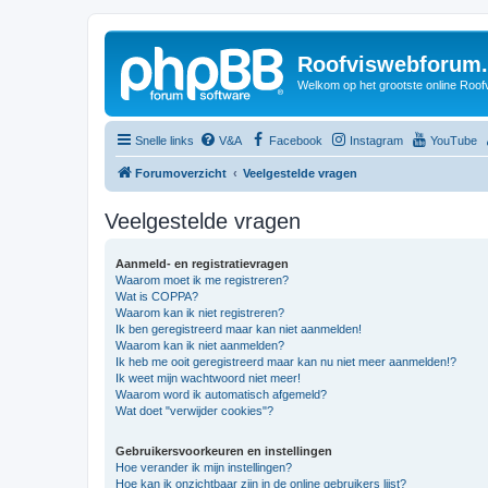
Roofviswebforum.
Welkom op het grootste online Roof
Snelle links
V&A
Facebook
Instagram
YouTube
Forumoverzicht
Veelgestelde vragen
Veelgestelde vragen
Aanmeld- en registratievragen
Waarom moet ik me registreren?
Wat is COPPA?
Waarom kan ik niet registreren?
Ik ben geregistreerd maar kan niet aanmelden!
Waarom kan ik niet aanmelden?
Ik heb me ooit geregistreerd maar kan nu niet meer aanmelden!?
Ik weet mijn wachtwoord niet meer!
Waarom word ik automatisch afgemeld?
Wat doet "verwijder cookies"?
Gebruikersvoorkeuren en instellingen
Hoe verander ik mijn instellingen?
Hoe kan ik onzichtbaar zijn in de online gebruikers lijst?