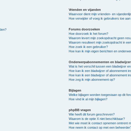
Vrienden en vijanden
Waarvoor dient mijn vrienden- en vijandenlij
Hoe verwijder of voeg ik gebruikers toe aan m
Forums doorzoeken
lden?
Hoe doorzoek ik het forum?
Waarom levert mijn zoekopdracht geen resu
Waarom resulteert mijn zoekopdracht in een
Hoe zoek ik een gebruiker?
Hoe kan ik mijn eigen berichten en onderw
Onderwerpabonnementen en bladwijzer
Wat is het verschil tussen een bladwijzer 
Hoe kan ik een bladwijzer of abonnement in
Hoe kan ik een bladwijzer of abonnement ins
Hoe zeg ik mijn abonnement op?
Bijlagen
Welke bijlagen worden toegestaan op dit fo
Hoe vind ik al mijn bijlagen?
phpBB vragen
Wie heeft dit forum geschreven?
Waarom is de optie X niet beschikbaar?
Met wie moet ik contact opnemen omtrent mis
Hoe neem ik contact op met een beheerder