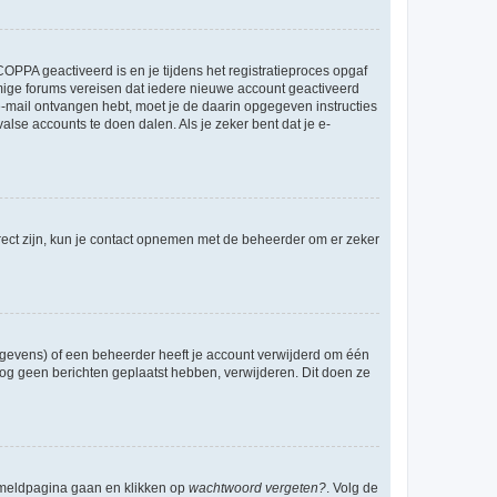
OPPA geactiveerd is en je tijdens het registratieproces opgaf
ommige forums vereisen dat iedere nieuwe account geactiveerd
 e-mail ontvangen hebt, moet je de daarin opgegeven instructies
lse accounts te doen dalen. Als je zeker bent dat je e-
rect zijn, kun je contact opnemen met de beheerder om er zeker
egevens) of een beheerder heeft je account verwijderd om één
e nog geen berichten geplaatst hebben, verwijderen. Dit doen ze
anmeldpagina gaan en klikken op
wachtwoord vergeten?
. Volg de