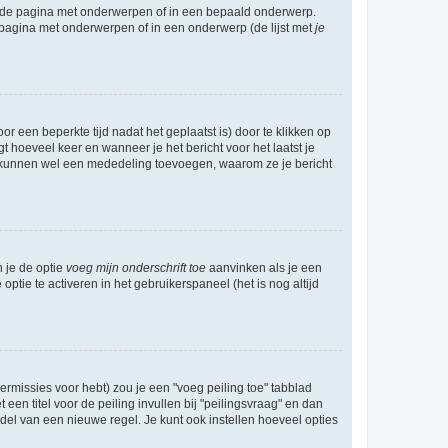
l de pagina met onderwerpen of in een bepaald onderwerp.
 pagina met onderwerpen of in een onderwerp (de lijst met
je
r een beperkte tijd nadat het geplaatst is) door te klikken op
gt hoeveel keer en wanneer je het bericht voor het laatst je
Zij kunnen wel een mededeling toevoegen, waarom ze je bericht
n je de optie
voeg mijn onderschrift toe
aanvinken als je een
optie te activeren in het gebruikerspaneel (het is nog altijd
rmissies voor hebt) zou je een "voeg peiling toe" tabblad
een titel voor de peiling invullen bij "peilingsvraag" en dan
ddel van een nieuwe regel. Je kunt ook instellen hoeveel opties