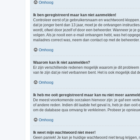
Omhoog
Ik ben geregistreerd maar kan niet aanmelden!
Controleer eerst of je gebruikersnaam en wachtwoord kloppen. I
dat je jonger bent dan 13 jaar, moet je de ontvangen instructi
wordt, ofwel door jezelf of door een beheerder. Wanneer je je 
volgen. Als je nooit een e-mail ontvangen hebt, was het opgege
mailadres correct was, neem dan contact op met de beheerder.
Omhoog
Waarom kan ik niet aanmelden?
Er zijn verschillende redenen mogelijk waarom je dit probleem
van te zijn dat je niet verbannen bent. Het is ook mogelijk dat
Omhoog
Ik heb me ooit geregistreerd maar kan nu niet meer aanmel
De meest voorkomende oorzaken hiervoor zijn: je gaf een verk
of andere reden. Indien dit laatste het geval is, heb je dan oo
om de database qua omvang te verkleinen. Probeer je opnieuw t
Omhoog
Ik weet mijn wachtwoord niet meer!
Geen paniek! Je kan je huidige wachtwoord niet terug krijgen,