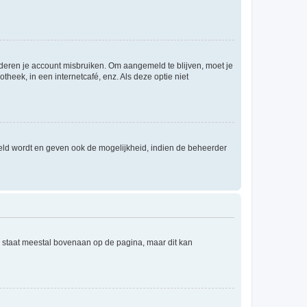
nderen je account misbruiken. Om aangemeld te blijven, moet je
theek, in een internetcafé, enz. Als deze optie niet
eld wordt en geven ook de mogelijkheid, indien de beheerder
e staat meestal bovenaan op de pagina, maar dit kan