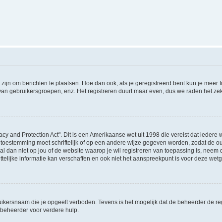
 zijn om berichten te plaatsen. Hoe dan ook, als je geregistreerd bent kun je meer
 van gebruikersgroepen, enz. Het registreren duurt maar even, dus we raden het ze
acy and Protection Act". Dit is een Amerikaanse wet uit 1998 die vereist dat ieder
 toestemming moet schriftelijk of op een andere wijze gegeven worden, zodat de 
et al dan niet op jou of de website waarop je wil registreren van toepassing is, nee
lijke informatie kan verschaffen en ook niet het aanspreekpunt is voor deze wetge
ikersnaam die je opgeeft verboden. Tevens is het mogelijk dat de beheerder de regi
beheerder voor verdere hulp.