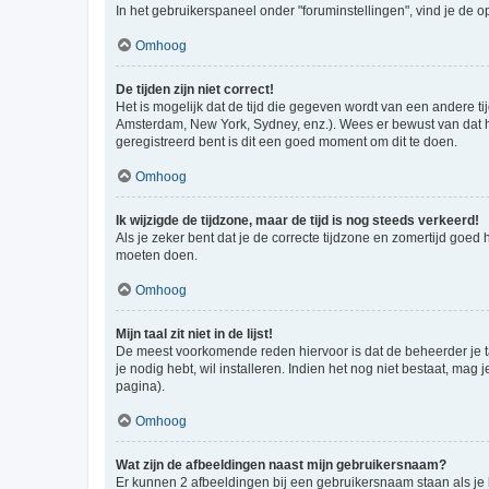
In het gebruikerspaneel onder "foruminstellingen", vind je de o
Omhoog
De tijden zijn niet correct!
Het is mogelijk dat de tijd die gegeven wordt van een andere ti
Amsterdam, New York, Sydney, enz.). Wees er bewust van dat he
geregistreerd bent is dit een goed moment om dit te doen.
Omhoog
Ik wijzigde de tijdzone, maar de tijd is nog steeds verkeerd!
Als je zeker bent dat je de correcte tijdzone en zomertijd goed
moeten doen.
Omhoog
Mijn taal zit niet in de lijst!
De meest voorkomende reden hiervoor is dat de beheerder je taal 
je nodig hebt, wil installeren. Indien het nog niet bestaat, m
pagina).
Omhoog
Wat zijn de afbeeldingen naast mijn gebruikersnaam?
Er kunnen 2 afbeeldingen bij een gebruikersnaam staan als je be