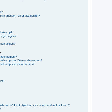
st?
ijn vrienden- en/of vijandenlijst?
ltaten op?
 lege pagina?
erpen vinden?
s
en abonnement?
stellen op specifieke onderwerpen?
tellen op specifieke forums?
rum?
bruik en/of wettelijke kwesties in verband met dit forum?
?