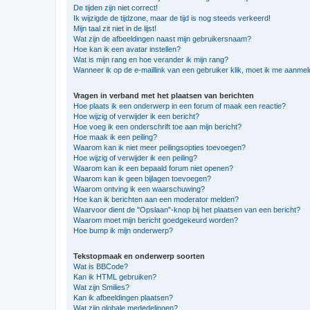
De tijden zijn niet correct!
Ik wijzigde de tijdzone, maar de tijd is nog steeds verkeerd!
Mijn taal zit niet in de lijst!
Wat zijn de afbeeldingen naast mijn gebruikersnaam?
Hoe kan ik een avatar instellen?
Wat is mijn rang en hoe verander ik mijn rang?
Wanneer ik op de e-maillink van een gebruiker klik, moet ik me aanme
Vragen in verband met het plaatsen van berichten
Hoe plaats ik een onderwerp in een forum of maak een reactie?
Hoe wijzig of verwijder ik een bericht?
Hoe voeg ik een onderschrift toe aan mijn bericht?
Hoe maak ik een peiling?
Waarom kan ik niet meer peilingsopties toevoegen?
Hoe wijzig of verwijder ik een peiling?
Waarom kan ik een bepaald forum niet openen?
Waarom kan ik geen bijlagen toevoegen?
Waarom ontving ik een waarschuwing?
Hoe kan ik berichten aan een moderator melden?
Waarvoor dient de "Opslaan"-knop bij het plaatsen van een bericht?
Waarom moet mijn bericht goedgekeurd worden?
Hoe bump ik mijn onderwerp?
Tekstopmaak en onderwerp soorten
Wat is BBCode?
Kan ik HTML gebruiken?
Wat zijn Smilies?
Kan ik afbeeldingen plaatsen?
Wat zijn globale mededelingen?