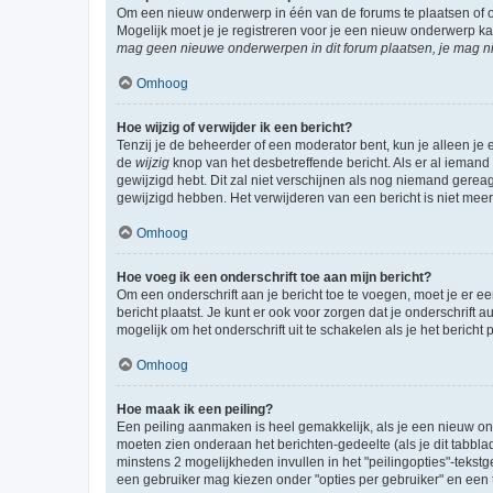
Om een nieuw onderwerp in één van de forums te plaatsen of 
Mogelijk moet je je registreren voor je een nieuw onderwerp k
mag geen nieuwe onderwerpen in dit forum plaatsen, je mag ni
Omhoog
Hoe wijzig of verwijder ik een bericht?
Tenzij je de beheerder of een moderator bent, kun je alleen je 
de
wijzig
knop van het desbetreffende bericht. Als er al iemand o
gewijzigd hebt. Dit zal niet verschijnen als nog niemand gere
gewijzigd hebben. Het verwijderen van een bericht is niet mee
Omhoog
Hoe voeg ik een onderschrift toe aan mijn bericht?
Om een onderschrift aan je bericht toe te voegen, moet je er ee
bericht plaatst. Je kunt er ook voor zorgen dat je onderschrift 
mogelijk om het onderschrift uit te schakelen als je het bericht p
Omhoog
Hoe maak ik een peiling?
Een peiling aanmaken is heel gemakkelijk, als je een nieuw ond
moeten zien onderaan het berichten-gedeelte (als je dit tabblad 
minstens 2 mogelijkheden invullen in het "peilingopties"-tekstg
een gebruiker mag kiezen onder "opties per gebruiker" en een ti