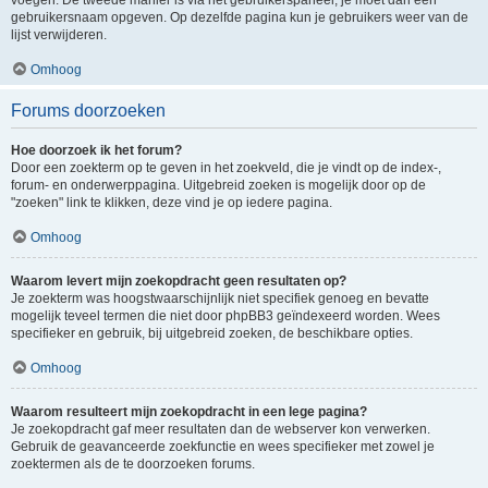
voegen. De tweede manier is via het gebruikerspaneel, je moet dan een
gebruikersnaam opgeven. Op dezelfde pagina kun je gebruikers weer van de
lijst verwijderen.
Omhoog
Forums doorzoeken
Hoe doorzoek ik het forum?
Door een zoekterm op te geven in het zoekveld, die je vindt op de index-,
forum- en onderwerppagina. Uitgebreid zoeken is mogelijk door op de
"zoeken" link te klikken, deze vind je op iedere pagina.
Omhoog
Waarom levert mijn zoekopdracht geen resultaten op?
Je zoekterm was hoogstwaarschijnlijk niet specifiek genoeg en bevatte
mogelijk teveel termen die niet door phpBB3 geïndexeerd worden. Wees
specifieker en gebruik, bij uitgebreid zoeken, de beschikbare opties.
Omhoog
Waarom resulteert mijn zoekopdracht in een lege pagina?
Je zoekopdracht gaf meer resultaten dan de webserver kon verwerken.
Gebruik de geavanceerde zoekfunctie en wees specifieker met zowel je
zoektermen als de te doorzoeken forums.