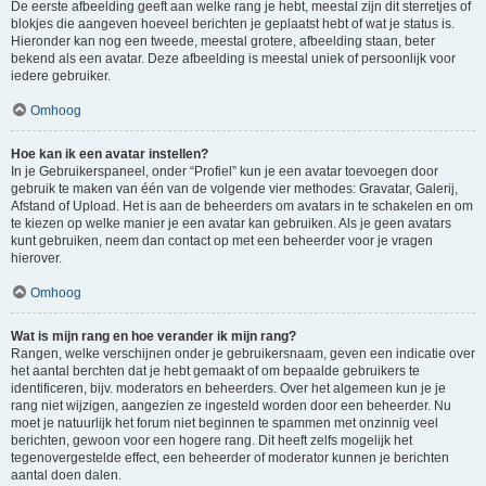
De eerste afbeelding geeft aan welke rang je hebt, meestal zijn dit sterretjes of
blokjes die aangeven hoeveel berichten je geplaatst hebt of wat je status is.
Hieronder kan nog een tweede, meestal grotere, afbeelding staan, beter
bekend als een avatar. Deze afbeelding is meestal uniek of persoonlijk voor
iedere gebruiker.
Omhoog
Hoe kan ik een avatar instellen?
In je Gebruikerspaneel, onder “Profiel” kun je een avatar toevoegen door
gebruik te maken van één van de volgende vier methodes: Gravatar, Galerij,
Afstand of Upload. Het is aan de beheerders om avatars in te schakelen en om
te kiezen op welke manier je een avatar kan gebruiken. Als je geen avatars
kunt gebruiken, neem dan contact op met een beheerder voor je vragen
hierover.
Omhoog
Wat is mijn rang en hoe verander ik mijn rang?
Rangen, welke verschijnen onder je gebruikersnaam, geven een indicatie over
het aantal berchten dat je hebt gemaakt of om bepaalde gebruikers te
identificeren, bijv. moderators en beheerders. Over het algemeen kun je je
rang niet wijzigen, aangezien ze ingesteld worden door een beheerder. Nu
moet je natuurlijk het forum niet beginnen te spammen met onzinnig veel
berichten, gewoon voor een hogere rang. Dit heeft zelfs mogelijk het
tegenovergestelde effect, een beheerder of moderator kunnen je berichten
aantal doen dalen.