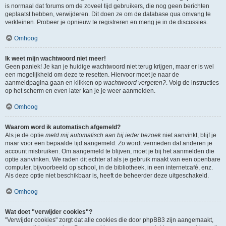
is normaal dat forums om de zoveel tijd gebruikers, die nog geen berichten
geplaatst hebben, verwijderen. Dit doen ze om de database qua omvang te
verkleinen. Probeer je opnieuw te registreren en meng je in de discussies.
Omhoog
Ik weet mijn wachtwoord niet meer!
Geen paniek! Je kan je huidige wachtwoord niet terug krijgen, maar er is wel
een mogelijkheid om deze te resetten. Hiervoor moet je naar de
aanmeldpagina gaan en klikken op
wachtwoord vergeten?
. Volg de instructies
op het scherm en even later kan je je weer aanmelden.
Omhoog
Waarom word ik automatisch afgemeld?
Als je de optie
meld mij automatisch aan bij ieder bezoek
niet aanvinkt, blijf je
maar voor een bepaalde tijd aangemeld. Zo wordt vermeden dat anderen je
account misbruiken. Om aangemeld te blijven, moet je bij het aanmelden die
optie aanvinken. We raden dit echter af als je gebruik maakt van een openbare
computer, bijvoorbeeld op school, in de bibliotheek, in een internetcafé, enz.
Als deze optie niet beschikbaar is, heeft de beheerder deze uitgeschakeld.
Omhoog
Wat doet "verwijder cookies"?
"Verwijder cookies" zorgt dat alle cookies die door phpBB3 zijn aangemaakt,