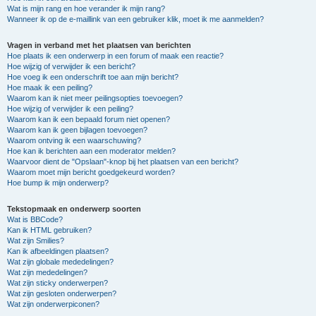
Wat is mijn rang en hoe verander ik mijn rang?
Wanneer ik op de e-maillink van een gebruiker klik, moet ik me aanmelden?
Vragen in verband met het plaatsen van berichten
Hoe plaats ik een onderwerp in een forum of maak een reactie?
Hoe wijzig of verwijder ik een bericht?
Hoe voeg ik een onderschrift toe aan mijn bericht?
Hoe maak ik een peiling?
Waarom kan ik niet meer peilingsopties toevoegen?
Hoe wijzig of verwijder ik een peiling?
Waarom kan ik een bepaald forum niet openen?
Waarom kan ik geen bijlagen toevoegen?
Waarom ontving ik een waarschuwing?
Hoe kan ik berichten aan een moderator melden?
Waarvoor dient de "Opslaan"-knop bij het plaatsen van een bericht?
Waarom moet mijn bericht goedgekeurd worden?
Hoe bump ik mijn onderwerp?
Tekstopmaak en onderwerp soorten
Wat is BBCode?
Kan ik HTML gebruiken?
Wat zijn Smilies?
Kan ik afbeeldingen plaatsen?
Wat zijn globale mededelingen?
Wat zijn mededelingen?
Wat zijn sticky onderwerpen?
Wat zijn gesloten onderwerpen?
Wat zijn onderwerpiconen?