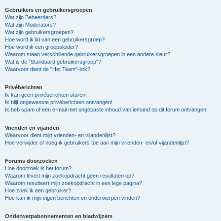
Gebruikers en gebruikersgroepen
Wat zijn Beheerders?
Wat zijn Moderators?
Wat zijn gebruikersgroepen?
Hoe word ik lid van een gebruikersgroep?
Hoe word ik een groepsleider?
Waarom staan verschillende gebruikersgroepen in een andere kleur?
Wat is de "Standaard gebruikersgroep"?
Waarvoor dient de "Het Team"-link?
Privéberichten
Ik kan geen privéberichten sturen!
Ik blijf ongewenste privéberichten ontvangen!
Ik heb spam of een e-mail met ongepaste inhoud van iemand op dit forum ontvangen!
Vrienden en vijanden
Waarvoor dient mijn vrienden- en vijandenlijst?
Hoe verwijder of voeg ik gebruikers toe aan mijn vrienden- en/of vijandenlijst?
Forums doorzoeken
Hoe doorzoek ik het forum?
Waarom levert mijn zoekopdracht geen resultaten op?
Waarom resulteert mijn zoekopdracht in een lege pagina?
Hoe zoek ik een gebruiker?
Hoe kan ik mijn eigen berichten en onderwerpen vinden?
Onderwerpabonnementen en bladwijzers