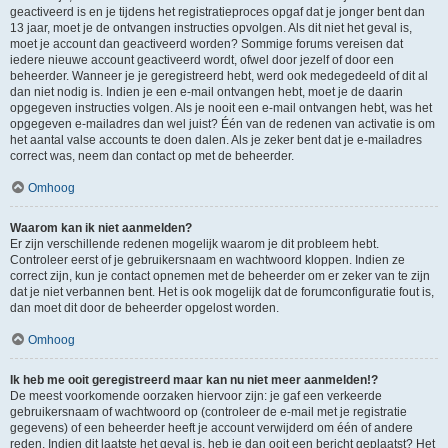
geactiveerd is en je tijdens het registratieproces opgaf dat je jonger bent dan
13 jaar, moet je de ontvangen instructies opvolgen. Als dit niet het geval is,
moet je account dan geactiveerd worden? Sommige forums vereisen dat
iedere nieuwe account geactiveerd wordt, ofwel door jezelf of door een
beheerder. Wanneer je je geregistreerd hebt, werd ook medegedeeld of dit al
dan niet nodig is. Indien je een e-mail ontvangen hebt, moet je de daarin
opgegeven instructies volgen. Als je nooit een e-mail ontvangen hebt, was het
opgegeven e-mailadres dan wel juist? Één van de redenen van activatie is om
het aantal valse accounts te doen dalen. Als je zeker bent dat je e-mailadres
correct was, neem dan contact op met de beheerder.
Omhoog
Waarom kan ik niet aanmelden?
Er zijn verschillende redenen mogelijk waarom je dit probleem hebt.
Controleer eerst of je gebruikersnaam en wachtwoord kloppen. Indien ze
correct zijn, kun je contact opnemen met de beheerder om er zeker van te zijn
dat je niet verbannen bent. Het is ook mogelijk dat de forumconfiguratie fout is,
dan moet dit door de beheerder opgelost worden.
Omhoog
Ik heb me ooit geregistreerd maar kan nu niet meer aanmelden!?
De meest voorkomende oorzaken hiervoor zijn: je gaf een verkeerde
gebruikersnaam of wachtwoord op (controleer de e-mail met je registratie
gegevens) of een beheerder heeft je account verwijderd om één of andere
reden. Indien dit laatste het geval is, heb je dan ooit een bericht geplaatst? Het