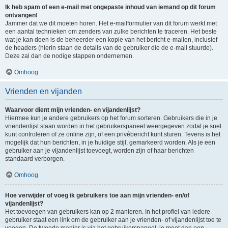
Ik heb spam of een e-mail met ongepaste inhoud van iemand op dit forum
ontvangen!
Jammer dat we dit moeten horen. Het e-mailformulier van dit forum werkt met
een aantal technieken om zenders van zulke berichten te traceren. Het beste
wat je kan doen is de beheerder een kopie van het bericht e-mailen, inclusief
de headers (hierin staan de details van de gebruiker die de e-mail stuurde).
Deze zal dan de nodige stappen ondernemen.
Omhoog
Vrienden en vijanden
Waarvoor dient mijn vrienden- en vijandenlijst?
Hiermee kun je andere gebruikers op het forum sorteren. Gebruikers die in je
vriendenlijst staan worden in het gebruikerspaneel weergegeven zodat je snel
kunt controleren of ze online zijn, of een privébericht kunt sturen. Tevens is het
mogelijk dat hun berichten, in je huidige stijl, gemarkeerd worden. Als je een
gebruiker aan je vijandenlijst toevoegt, worden zijn of haar berichten
standaard verborgen.
Omhoog
Hoe verwijder of voeg ik gebruikers toe aan mijn vrienden- en/of
vijandenlijst?
Het toevoegen van gebruikers kan op 2 manieren. In het profiel van iedere
gebruiker staat een link om de gebruiker aan je vrienden- of vijandenlijst toe te