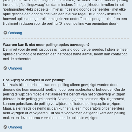
juiste permissies om peilingen aan te maken). Je moet een titel voor de peiling
invullen bij "peilingsvraag" en dan minstens 2 mogelijkheden invullen in het
"peilingopties"-tekstgedeelte (limiet is ingesteld door de beheerder), met elke
optie gescheiden door middel van een nieuwe regel. Je kunt ook instellen
hoeveel opties een gebruiker mag kiezen onder "opties per gebruiker" en een
tijdslimiet in dagen voor de peiling (0 is een peiling van oneindige duur).
Omhoog
Waarom kan ik niet meer peilingsopties toevoegen?
De limiet voor de peilingsopties is ingesteld door de beheerder. Indien je meer
opties denkt nodig te hebben dan het toegestane aantal, neem dan contact op
met de beheerder.
Omhoog
Hoe wijzig of verwijder ik een peiling?
Net zoals bij de berichten kan een peiling alleen gewijzigd worden door
degene die hem gemaakt heeft, en door een moderator of beheerder. Om de
peiling te wijzigen moet je het allereerste bericht van het onderwerp wijzigen
(hieraan is de peiling gekoppeld). Als er nog geen stemmen zijn uitgebracht,
kunnen gebruikers de peiling verwijderen of iedere peilingsoptie wijzigen.
Maar, als er reeds gestemd is, dan kunnen alleen moderators of beheerders
hem wijzigen of verwijderen. Dit om te voorkomen dat gebruikers een peiling
maken en deze daarna vervalsen door de opties te wijzigen.
Omhoog