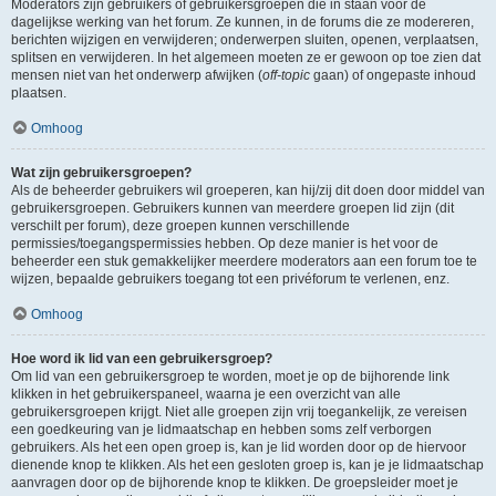
Moderators zijn gebruikers of gebruikersgroepen die in staan voor de
dagelijkse werking van het forum. Ze kunnen, in de forums die ze modereren,
berichten wijzigen en verwijderen; onderwerpen sluiten, openen, verplaatsen,
splitsen en verwijderen. In het algemeen moeten ze er gewoon op toe zien dat
mensen niet van het onderwerp afwijken (
off-topic
gaan) of ongepaste inhoud
plaatsen.
Omhoog
Wat zijn gebruikersgroepen?
Als de beheerder gebruikers wil groeperen, kan hij/zij dit doen door middel van
gebruikersgroepen. Gebruikers kunnen van meerdere groepen lid zijn (dit
verschilt per forum), deze groepen kunnen verschillende
permissies/toegangspermissies hebben. Op deze manier is het voor de
beheerder een stuk gemakkelijker meerdere moderators aan een forum toe te
wijzen, bepaalde gebruikers toegang tot een privéforum te verlenen, enz.
Omhoog
Hoe word ik lid van een gebruikersgroep?
Om lid van een gebruikersgroep te worden, moet je op de bijhorende link
klikken in het gebruikerspaneel, waarna je een overzicht van alle
gebruikersgroepen krijgt. Niet alle groepen zijn vrij toegankelijk, ze vereisen
een goedkeuring van je lidmaatschap en hebben soms zelf verborgen
gebruikers. Als het een open groep is, kan je lid worden door op de hiervoor
dienende knop te klikken. Als het een gesloten groep is, kan je je lidmaatschap
aanvragen door op de bijhorende knop te klikken. De groepsleider moet je