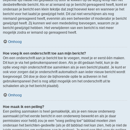
beperkte tijd nadat het geplaatst is) door te klikken op de
wijzig
knop van het
desbetreffende bericht. Als er al iemand op je bericht gereageerd heeft, komt er
onderaan je bericht een klein tekstje dat zegt hoeveel keer en wanneer je het
bericht voor het laatst je gewijzigd hebt. Dit zal niet verschijnen als nog
niemand gereageerd heeft, evenmin als een beheerder of moderator je bericht
gewijzigd heeft. Zij kunnen wel een mededeling toevoegen, waarom ze je
bericht gewijzigd hebben. Het verwijderen van een bericht is niet meer
mogelijk zodra er iemand op gereageerd heeft.
Omhoog
Hoe voeg ik een onderschrift toe aan mijn bericht?
Om een onderschrift aan je bericht toe te voegen, moet je er eerst één maken.
Dit kun je via het gebruikerspaneel doen. Als je dit gedaan hebt, kun je de
optie
voeg mijn onderschrift toe
aanvinken als je een bericht plaatst. Je kunt er
ook voor zorgen dat je onderschrift automatisch aan ieder nieuw bericht wordt
toegevoegd. Dit doe je door de bijhorende optie te activeren in het
gebruikerspaneel (het is nog altijd mogelijk om het onderschrift uit te
schakelen als je het bericht plaatst).
Omhoog
Hoe maak ik een peiling?
Een peiling aanmaken is heel gemakkelijk, als je een nieuw onderwerp
aanmaakt (of het eerste bericht in een onderwerp bewerkt en als je daar
permissies voor hebt) zou je een "voeg peiling toe" tabblad moeten zien
onderaan het berichten-gedeelte (als je dit tabblad niet kan zien, heb je niet de