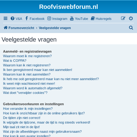
Roofviswebforum.nl
V&A
Facebook
Instagram
YouTube
Huisregels
Z
Forumoverzicht
Veelgestelde vragen
o
Veelgestelde vragen
e
k
Aanmeld- en registratievragen
Waarom moet ik me registreren?
Wat is COPPA?
Waarom kan ik niet registreren?
Ik ben geregistreerd maar kan niet aanmelden!
Waarom kan ik niet aanmelden?
Ik heb me ooit geregistreerd maar kan nu niet meer aanmelden!?
Ik weet mijn wachtwoord niet meer!
Waarom word ik automatisch afgemeld?
Wat doet "verwijder cookies"?
Gebruikersvoorkeuren en instellingen
Hoe verander ik mijn instellingen?
Hoe kan ik onzichtbaar zijn in de online gebruikers lijst?
De tijden zijn niet correct!
Ik wijzigde de tijdzone, maar de tijd is nog steeds verkeerd!
Mijn taal zit niet in de lijst!
Wat zijn de afbeeldingen naast mijn gebruikersnaam?
Hoe kan ik een avatar instellen?