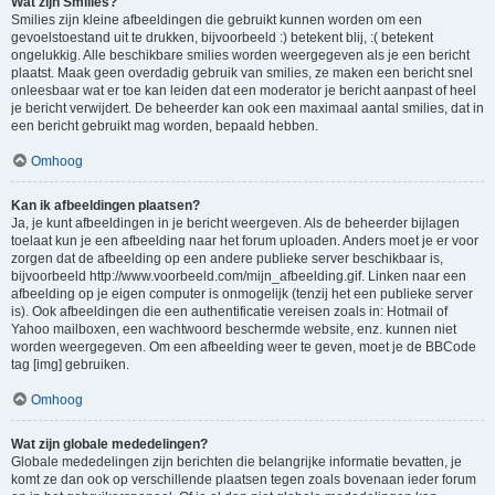
Wat zijn Smilies?
Smilies zijn kleine afbeeldingen die gebruikt kunnen worden om een
gevoelstoestand uit te drukken, bijvoorbeeld :) betekent blij, :( betekent
ongelukkig. Alle beschikbare smilies worden weergegeven als je een bericht
plaatst. Maak geen overdadig gebruik van smilies, ze maken een bericht snel
onleesbaar wat er toe kan leiden dat een moderator je bericht aanpast of heel
je bericht verwijdert. De beheerder kan ook een maximaal aantal smilies, dat in
een bericht gebruikt mag worden, bepaald hebben.
Omhoog
Kan ik afbeeldingen plaatsen?
Ja, je kunt afbeeldingen in je bericht weergeven. Als de beheerder bijlagen
toelaat kun je een afbeelding naar het forum uploaden. Anders moet je er voor
zorgen dat de afbeelding op een andere publieke server beschikbaar is,
bijvoorbeeld http://www.voorbeeld.com/mijn_afbeelding.gif. Linken naar een
afbeelding op je eigen computer is onmogelijk (tenzij het een publieke server
is). Ook afbeeldingen die een authentificatie vereisen zoals in: Hotmail of
Yahoo mailboxen, een wachtwoord beschermde website, enz. kunnen niet
worden weergegeven. Om een afbeelding weer te geven, moet je de BBCode
tag [img] gebruiken.
Omhoog
Wat zijn globale mededelingen?
Globale mededelingen zijn berichten die belangrijke informatie bevatten, je
komt ze dan ook op verschillende plaatsen tegen zoals bovenaan ieder forum