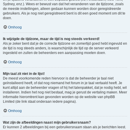
Sydney, enz.). Wees er bewust van dat het veranderen van de tijdzone, zoals
de meeste instellingen, alleen gedaan kunnen worden door geregistreerde
gebruikers. Als je nog niet geregistreerd bent is dit een goed moment om dit te
doen.
Omhoog
Ik wijzigde de tijdzone, maar de tijd is nog steeds verkeerd!
Als je zeker bent dat je de correcte tijdzone en zomertijd goed hebt ingevuld en
de tijd is nog steeds anders, is waarschijnlijk de tijd op de server verkeerd
ingesteld en zullen de beheerders een aanpassing moeten doen.
Omhoog
Mijn taal zit niet in de lijst!
De meest voorkomende reden hiervoor is dat de beheerder je taal niet
geïnstalleerd heeft, of dat nog niemand het forum in je taal vertaald heeft. Je
kunt altijd aan de beheerder vragen of hij het talenpakket, dat je nodig hebt, wil
installeren. Indien het nog niet bestaat, mag je gerust de vertaling maken. Meer
informatie hieromtrent kan gevonden worden op de website van phpBB
Limited (de link staat onderaan iedere pagina).
Omhoog
Wat zijn de afbeeldingen naast mijn gebruikersnaam?
Er kunnen 2 afbeeldingen bij een gebruikersnaam staan als je berichten leest.