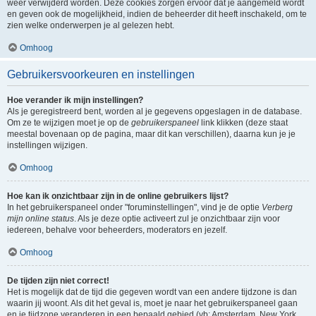
weer verwijderd worden. Deze cookies zorgen ervoor dat je aangemeld wordt
en geven ook de mogelijkheid, indien de beheerder dit heeft inschakeld, om te
zien welke onderwerpen je al gelezen hebt.
Omhoog
Gebruikersvoorkeuren en instellingen
Hoe verander ik mijn instellingen?
Als je geregistreerd bent, worden al je gegevens opgeslagen in de database.
Om ze te wijzigen moet je op de
gebruikerspaneel
link klikken (deze staat
meestal bovenaan op de pagina, maar dit kan verschillen), daarna kun je je
instellingen wijzigen.
Omhoog
Hoe kan ik onzichtbaar zijn in de online gebruikers lijst?
In het gebruikerspaneel onder "foruminstellingen", vind je de optie
Verberg
mijn online status
. Als je deze optie activeert zul je onzichtbaar zijn voor
iedereen, behalve voor beheerders, moderators en jezelf.
Omhoog
De tijden zijn niet correct!
Het is mogelijk dat de tijd die gegeven wordt van een andere tijdzone is dan
waarin jij woont. Als dit het geval is, moet je naar het gebruikerspaneel gaan
en je tijdzone veranderen in een bepaald gebied (vb: Amsterdam, New York,