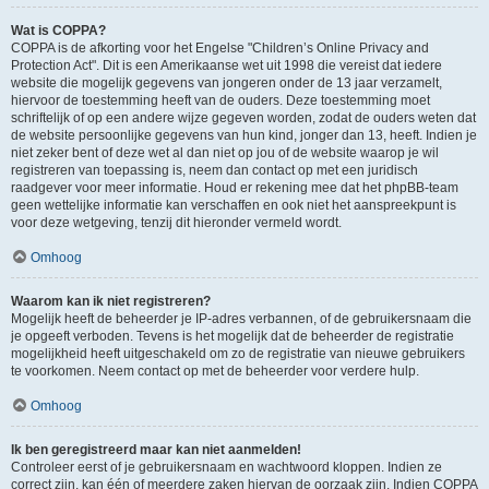
Wat is COPPA?
COPPA is de afkorting voor het Engelse "Children’s Online Privacy and
Protection Act". Dit is een Amerikaanse wet uit 1998 die vereist dat iedere
website die mogelijk gegevens van jongeren onder de 13 jaar verzamelt,
hiervoor de toestemming heeft van de ouders. Deze toestemming moet
schriftelijk of op een andere wijze gegeven worden, zodat de ouders weten dat
de website persoonlijke gegevens van hun kind, jonger dan 13, heeft. Indien je
niet zeker bent of deze wet al dan niet op jou of de website waarop je wil
registreren van toepassing is, neem dan contact op met een juridisch
raadgever voor meer informatie. Houd er rekening mee dat het phpBB-team
geen wettelijke informatie kan verschaffen en ook niet het aanspreekpunt is
voor deze wetgeving, tenzij dit hieronder vermeld wordt.
Omhoog
Waarom kan ik niet registreren?
Mogelijk heeft de beheerder je IP-adres verbannen, of de gebruikersnaam die
je opgeeft verboden. Tevens is het mogelijk dat de beheerder de registratie
mogelijkheid heeft uitgeschakeld om zo de registratie van nieuwe gebruikers
te voorkomen. Neem contact op met de beheerder voor verdere hulp.
Omhoog
Ik ben geregistreerd maar kan niet aanmelden!
Controleer eerst of je gebruikersnaam en wachtwoord kloppen. Indien ze
correct zijn, kan één of meerdere zaken hiervan de oorzaak zijn. Indien COPPA