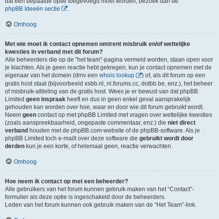
dat een bepaalde optie toegevoegd moet worden, bezoek dan de
phpBB Ideeën sectie
.
Omhoog
Met wie moet ik contact opnemen omtrent misbruik en/of wettelijke
kwesties in verband met dit forum?
Alle beheerders die op de "het team"-pagina vermeld worden, staan open voor
je klachten. Als je geen reactie hebt gekregen, kun je contact opnemen met de
eigenaar van het domein (dmv een
whois lookup
) of, als dit forum op een
gratis host staat (bijvoorbeeld xsbb.nl, nl.forums.cc, dotbb.be, enz.), het beheer
of misbruik-afdeling van de gratis host. Wees je er bewust van dat phpBB
Limited
geen inspraak
heeft en dus in geen enkel geval aansprakelijk
gehouden kan worden over hoe, waar en door wie dit forum gebruikt wordt.
Neem
geen
contact op met phpBB Limited met vragen over wettelijke kwesties
(zoals aanspreekbaarheid, ongepaste commentaar, enz.) die
niet direct
verband
houden met de phpBB.com-website of de phpBB-software. Als je
phpBB Limited toch e-mailt over deze software die
gebruikt wordt door
derden
kun je een korte, of helemaal geen, reactie verwachten.
Omhoog
Hoe neem ik contact op met een beheerder?
Alle gebruikers van het forum kunnen gebruik maken van het “Contact”-
formulier als deze optie is ingeschakeld door de beheerders.
Leden van het forum kunnen ook gebruik maken van de “Het Team”-link.