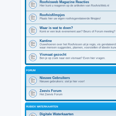
Roofvisweb Magazine Reacties
Hier kunt u reageren op de artikelen van RoofvisWeb.nl
Roofvisfilmpjes
Plaats hier uw eigen roofvisgerelateerde filmpjes!
Waar is wat te doen?
Komt er een leuk evenement aan? Beurs of Forum meeting? 
Kantine
Ouwehoeren over het Roofvissen uit je regio, vis gerelateerd
waar mensen suggesties, plannen, voorstellen of ideeën kunn
Vismaat gezocht
Ben je op zoek naar een vismaat? Even hier vragen.
FORUM
Nieuwe Gebruikers
Nieuwe gebruikers: stel je hier voor!
Zeevis Forum
Het Zeevis Forum
RUBIEK WATERKAARTEN
Digitale Waterkaarten