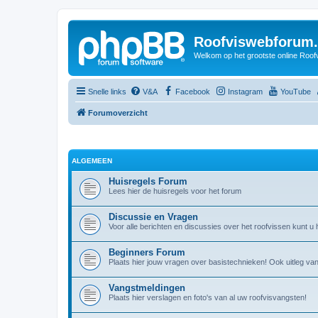
Roofviswebforum.
Welkom op het grootste online Roof
Snelle links
V&A
Facebook
Instagram
YouTube
Forumoverzicht
ALGEMEEN
Huisregels Forum
Lees hier de huisregels voor het forum
Discussie en Vragen
Voor alle berichten en discussies over het roofvissen kunt u h
Beginners Forum
Plaats hier jouw vragen over basistechnieken! Ook uitleg v
Vangstmeldingen
Plaats hier verslagen en foto's van al uw roofvisvangsten!