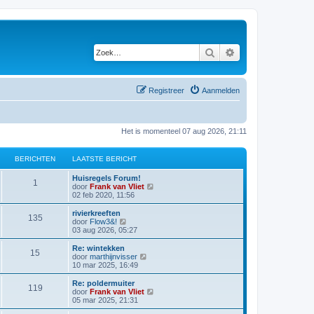
Zoek
Uitgebreid zoeken
Registreer
Aanmelden
Het is momenteel 07 aug 2026, 21:11
BERICHTEN
LAATSTE BERICHT
Huisregels Forum!
1
B
door
Frank van Vliet
e
02 feb 2020, 11:56
k
i
rivierkreeften
135
j
B
door
Flow3&!
k
e
03 aug 2026, 05:27
l
k
a
i
Re: wintekken
15
a
j
B
door
marthijnvisser
t
k
e
10 mar 2025, 16:49
s
l
k
t
a
i
Re: poldermuiter
e
119
a
j
B
door
Frank van Vliet
b
t
k
e
05 mar 2025, 21:31
e
s
l
k
r
t