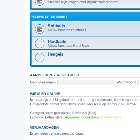
Stel hier al je vragen over digitale waterkaarten.
NIEUWS UIT DE MARKT
Softbaits
Nieuw kunstaas Softbaits
Hardbaits
Nieuw kunstaas Hard Baits
Hengels
AANMELDEN
•
REGISTREER
Gebruikersnaam:
Wachtwoord:
WIE IS ER ONLINE
In totaal zijn er
131
gebruikers online :: 1 geregistreerd, 0 verborgen en 
Het grootste aantal gebruikers online was
4068
op 09 mei 2026, 02:54
Geregistreerde gebruikers:
Semrush [Bot]
Legenda:
Beheerders
,
Algemene moderators
,
Goldmembers
VERJAARDAGEN
Er zijn geen verjaardagen vandaag.