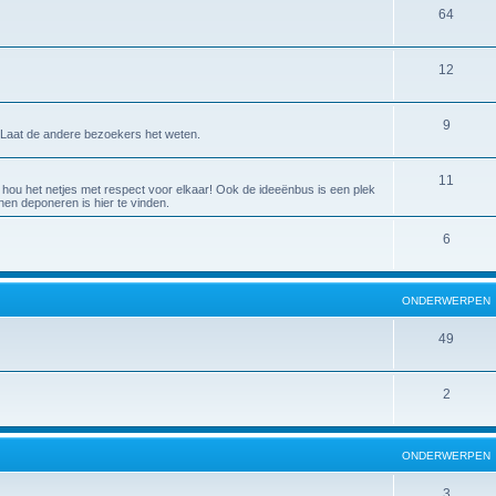
64
12
9
Laat de andere bezoekers het weten.
11
 hou het netjes met respect voor elkaar! Ook de ideeënbus is een plek
en deponeren is hier te vinden.
6
ONDERWERPEN
49
2
ONDERWERPEN
3