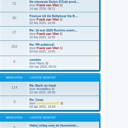
a
i
De nieuwste Doiyo S’Zuki prod…
i
e
72
a
j
B
door
Frank van Vliet
c
b
t
k
e
14 apr 2026, 08:11
h
e
s
l
k
t
r
t
a
i
Finesse Uit De Bellyboat Op B…
i
e
30
a
j
B
door
Frank van Vliet
c
b
t
k
e
02 feb 2025, 10:49
h
e
s
l
k
t
r
t
a
i
Re: 10 mei 2025 Roofvis event…
i
e
17
a
j
B
door
Frank van Vliet
c
b
t
k
e
16 feb 2025, 15:00
h
e
s
l
k
t
r
t
a
i
Re: PR prikbord!
i
e
252
a
j
B
door
Frank van Vliet
c
b
t
k
e
03 feb 2025, 19:05
h
e
s
l
k
t
r
t
a
i
zweden
i
e
a
6
j
B
door
Harry
c
b
t
k
e
04 mar 2026, 08:32
h
e
s
l
k
t
r
t
a
i
i
e
a
j
c
BERICHTEN
LAATSTE BERICHT
b
t
k
h
e
s
l
t
r
Re: Back on track
t
a
114
i
B
door
ArnoldBuu
e
a
c
e
22 feb 2025, 09:59
b
t
h
k
e
s
t
i
r
Re: Geep
t
3
j
i
B
door
johanvdsluis87
e
k
c
e
09 apr 2021, 14:04
b
l
h
k
e
a
t
i
r
a
j
BERICHTEN
LAATSTE BERICHT
i
t
k
c
s
l
h
Video uitleg over de Humminbi…
t
a
5