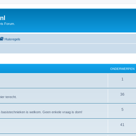
nl
vis Forum.
Huisregels
ONDERWERPEN
1
36
ier terecht.
5
an basistechnieken is welkom. Geen enkele vraag is dom!
41